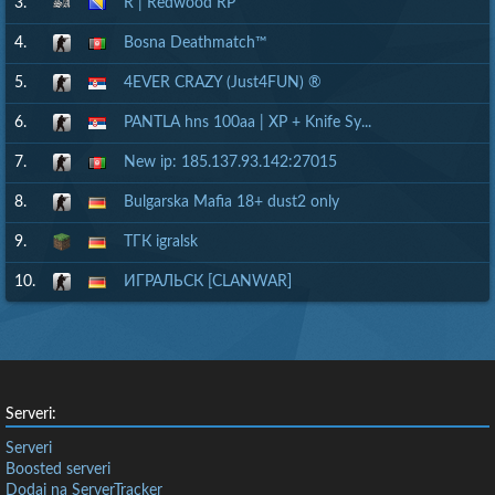
3.
R | Redwood RP
4.
Bosna Deathmatch™
5.
4EVER CRAZY (Just4FUN) ®
6.
PANTLA hns 100aa | XP + Knife Sy...
7.
New ip: 185.137.93.142:27015
8.
Bulgarska Mafia 18+ dust2 only
9.
ТГК igralsk
10.
ИГРАЛЬСК [CLANWAR]
Serveri:
Serveri
Boosted serveri
Dodaj na ServerTracker