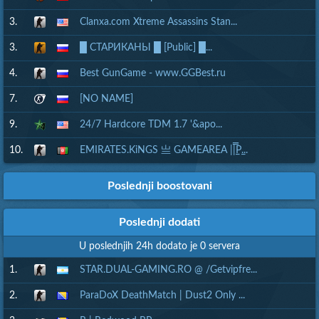
3.
Clanxa.com Xtreme Assassins Stan...
3.
█ СТАРИКАНЫ █ [Public] █...
4.
Best GunGame - www.GGBest.ru
7.
[NO NAME]
9.
24/7 Hardcore TDM 1.7 '&apo...
10.
EMIRATES.KiNGS 亗 GAMEAREA ||͇̿P͇...
Poslednji boostovani
Poslednji dodati
U poslednjih 24h dodato je 0 servera
1.
STAR.DUAL-GAMING.RO @ /Getvipfre...
2.
ParaDoX DeathMatch | Dust2 Only ...