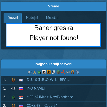
Vreme
Dnevni
Nedeljni
Mesečni
Najpopularniji serveri
1.
D .U .S .T .B .O .W .L - BEGI...
1.
[NO NAME]
2.
=|FF|=AllMaps1NewExperience
2.
CORE-SS :: Coop-24