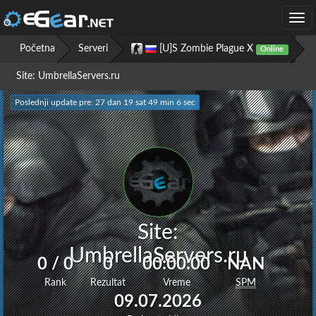
Togg
navi
Početna
Serveri
[U]S Zombie Plague X
Online
Site: UmbrellaServers.ru
Poslednji update pre: 27 dan 19 sat 49 min 7 sec
Site:
UmbrellaServers.ru
0 / 0
0
00:00:00
NAN
Rank
Rezultat
Vreme
SPM
09.07.2026