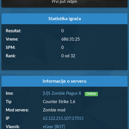
Prvi put vidjen
Statistika igrača
Rezultat:
0
Vreme:
686:31:25
SPM:
0
Rank:
0 od 32
Informacije o serveru
Ime:
[U]S Zombie Plague X
Online
Tip
Counter Strike 1.6
Mod servera:
Zombie mod
IP
62.122.215.107:27015
Vlasnik:
eGear [BOT]