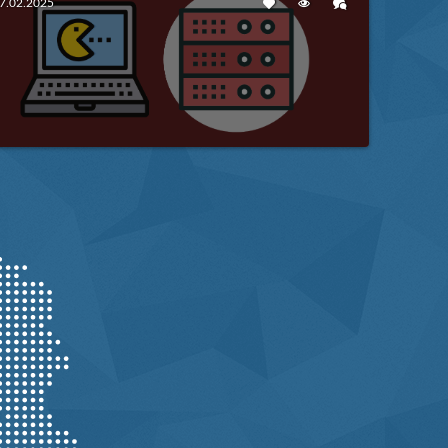
7.02.2025
Besplatni vs Plaćeni Gaming
Hosting: Koji Odabrati?
Više