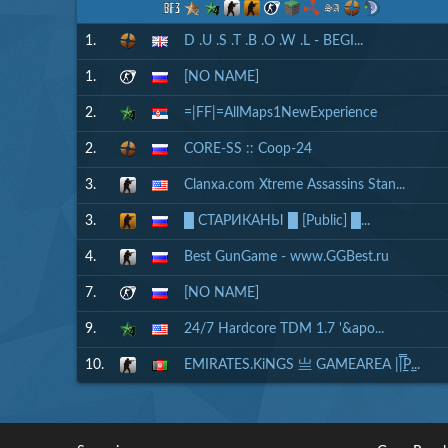
1.
D .U .S .T .B .O .W .L - BEGI...
1.
[NO NAME]
2.
=|FF|=AllMaps1NewExperience
2.
CORE-SS :: Coop-24
3.
Clanxa.com Xtreme Assassins Stan...
3.
█ СТАРИКАНЫ █ [Public] █...
4.
Best GunGame - www.GGBest.ru
7.
[NO NAME]
9.
24/7 Hardcore TDM 1.7 '&apo...
10.
EMIRATES.KiNGS 亗 GAMEAREA ||͇̿P͇...