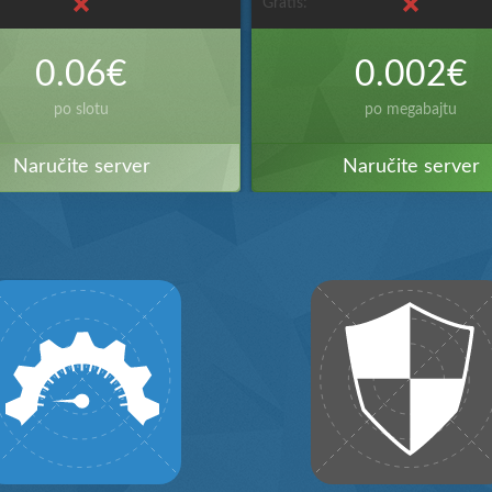
Gratis:
0.06€
0.002€
po slotu
po megabajtu
Naručite server
Naručite server