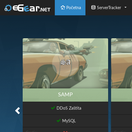
Početna
ServerTracker
SAMP
DDoS Zaštita
MySQL