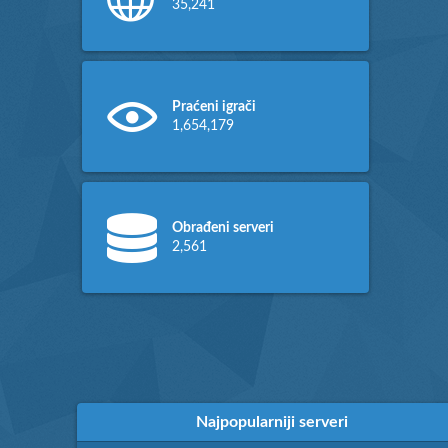
35,241
Praćeni igrači
1,654,179
Obrađeni serveri
2,561
Najpopularniji serveri