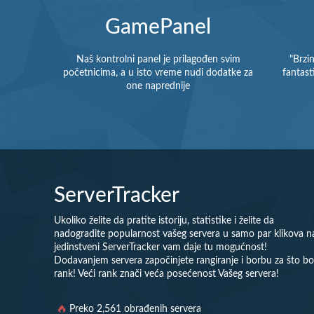
GamePanel
Naš kontrolni panel je prilagođen svim
"Brzi
početnicima, a u isto vreme nudi dodatke za
fantast
one naprednije
ServerTracker
Ukoliko želite da pratite istoriju, statistike i želite da
nadogradite popularnost vašeg servera u samo par klikova n
jedinstveni ServerTracker vam daje tu mogućnost!
Dodavanjem servera započinjete rangiranje i borbu za što bol
rank! Veći rank znači veća posećenost Vašeg servera!
Preko 2,561 obrađenih servera