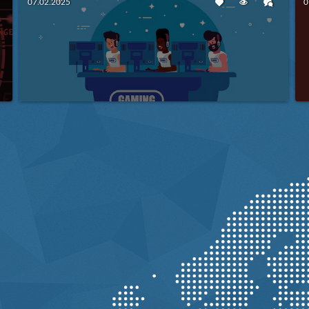
07.02.2025
0
e
Kako Odabrati Pravi Hosting za
Vaš Gaming Server?
Više