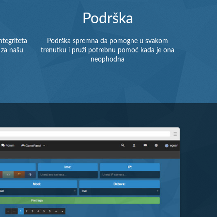
Podrška
ntegriteta
Podrška spremna da pomogne u svakom
 za našu
trenutku i pruži potrebnu pomoć kada je ona
neophodna