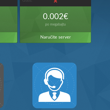
Gratis:
Gratis:
0.002€
po megabajtu
Naručite server