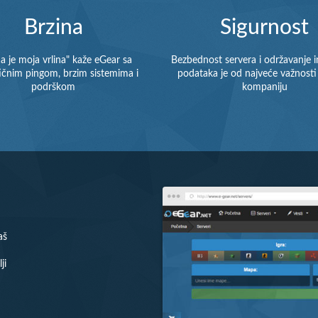
Brzina
Sigurnost
na je moja vrlina" kaže eGear sa
Bezbednost servera i održavanje i
ičnim pingom, brzim sistemima i
podataka je od najveće važnosti
podrškom
kompaniju
aš
ji