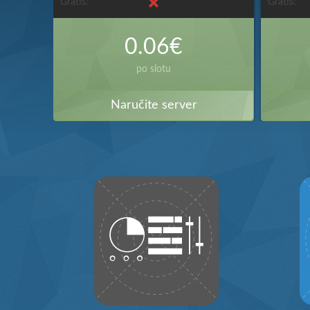
Gratis:
Gratis:
0.06€
po slotu
Naručite server