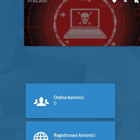
07.02.2025
DDoS napadi na gaming server
– Kako ih sprečiti?
Više
Online korisnici
0
Registrovani korisnici