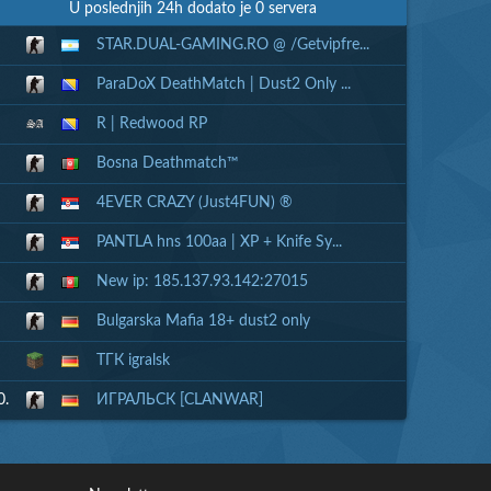
U poslednjih 24h dodato je 0 servera
STAR.DUAL-GAMING.RO @ /Getvipfre...
ParaDoX DeathMatch | Dust2 Only ...
R | Redwood RP
Bosna Deathmatch™
4EVER CRAZY (Just4FUN) ®
PANTLA hns 100aa | XP + Knife Sy...
New ip: 185.137.93.142:27015
Bulgarska Mafia 18+ dust2 only
ТГК igralsk
0.
ИГРАЛЬСК [CLANWAR]