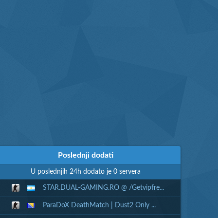
Poslednji dodati
U poslednjih 24h dodato je 0 servera
STAR.DUAL-GAMING.RO @ /Getvipfre...
ParaDoX DeathMatch | Dust2 Only ...