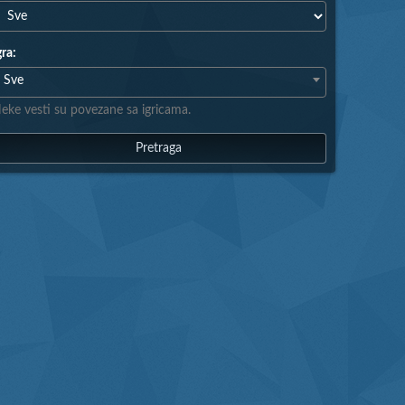
gra:
Sve
eke vesti su povezane sa igricama.