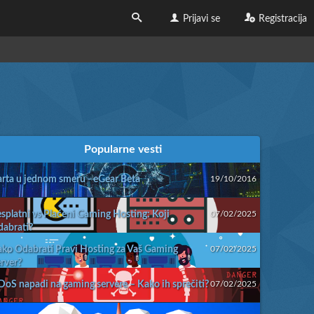
Prijavi se
Registracija
Popularne vesti
rta u jednom smeru - eGear Beta
19/10/2016
splatni vs Plaćeni Gaming Hosting: Koji
07/02/2025
abrati?
ko Odabrati Pravi Hosting za Vaš Gaming
07/02/2025
rver?
oS napadi na gaming servere – Kako ih sprečiti?
07/02/2025