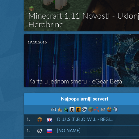
Minecraft 1.11 Novosti - Uklon
Herobrine
Ćao drugari! Kao što svi znate Mojang tj. Minecraft tim jo
veoma dobro radi svoj posao na polju Minecraft-a i nada
19.10.2016
raditi i na dalje! Ima dosta novosti za verziju 1.11, koje se
unapređenje istraživanja u Minecraft svetu. Ono šta smo mi 
Više
Karta u jednom smeru - eGear Beta
Zvanično, dobrodošli na eGear Beta verziju i testiranje!
reći da smo veoma ponosni na ono šta smo do sada uradili.
Najpopularniji serveri
koje do sada nisu viđene, mogućnosti koje su bile viđene,..
1.
D .U .S .T .B .O .W .L - BEGI...
1.
[NO NAME]