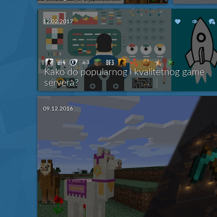
Nova verzija Minecraft igre donela nam
Za vas smo p
je jako zanimljive stvari, ali još uvek
servera i ho
12.02.2017
očekujemo da će pored ubačenih novih
server postao
mogućnosti biti sređeni određeni lagovi
hostinga i vi
Više
i bagovi koji će doprineti boljem
iskustvu u igri! Pre nego što počnete sa
testiranjem MC-a na 1.12 verziji
saznajte šta je to novo implement...
Kako do popularnog i kvalitetnog game
servera?
U ovoj temi objasniću vam kako funkcionišu neke stvari u
Minecraft svetu i kako uspeti sa Minecraft serverom.
09.12.2016
Više
Server je potrebno pre svega da kada se pokrene bude na
mreži (online) 99,99% kako bi ga Minecraft igrači videli ka
server koji ne puca stalno, ne gasi se i radi konstantno.
Očekujete...