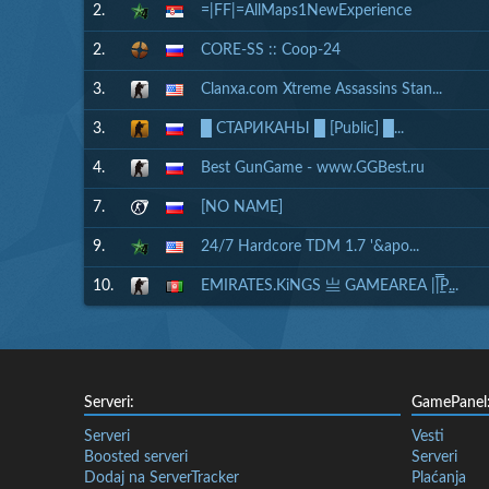
2.
=|FF|=AllMaps1NewExperience
2.
CORE-SS :: Coop-24
3.
Clanxa.com Xtreme Assassins Stan...
3.
█ СТАРИКАНЫ █ [Public] █...
4.
Best GunGame - www.GGBest.ru
7.
[NO NAME]
9.
24/7 Hardcore TDM 1.7 '&apo...
10.
EMIRATES.KiNGS 亗 GAMEAREA ||͇̿P͇...
Serveri:
GamePanel
Serveri
Vesti
Boosted serveri
Serveri
Dodaj na ServerTracker
Plaćanja