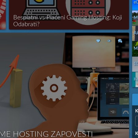
eG
obzir pri i...
e
Besplatni vs Plaćeni Gaming Hosting: Koji
Mi
Odabrati?
Ak
U svetu gaming servera, odabir pravog hostinga je ključan
za nesmetano igranje i dobar korisnički doživljaj. Mnogi
Više
igrači i administratori servera se pitaju da li da koriste
Mi
besplatni hosting ili da ulože u plaćenu verziju. U ovom
tekstu ćemo analizirati prednosti i mane oba rešenja kako
b...
1
Ka
K
ME HOSTING ZAPOVESTI
K