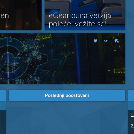
jen
eGear puna verzija
poleće, vežite se!
š uvek aktivno i
eGear Beta verzija trajala je 59 dana
mo se da će tako
dana i za to vreme rešeno je puno
 najviše odnose na
problema, ali i dodato mnogo novih
primetili ...
stvari, koje su klijenti prebačeni sa
Više
MDB
i
OBD
hostinga, imali prilike da
isprobaju i da nam daju povratne
informacije! Problemi i bagovi bili su
očekivani, jer ceo sistem nij...
 Ovom vešću obeležavamo početak rada eGear mreže i želimo vam
 Ali... Ovo je tek početak.. Pored svih jedinstvenih mogućnosti
Poslednji boostovani
Više
.
1.
2.