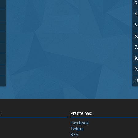
3.
4.
5.
6.
7.
8.
9.
1
:
Pratite nas:
Facebook
Twitter
RSS