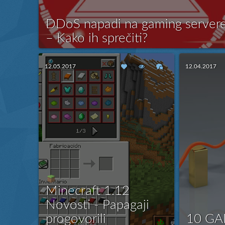
DDoS napadi na gaming server
– Kako ih sprečiti?
Gaming serveri su česta meta DDoS napada, koji mogu
izazvati prekide u radu, gubitak igrača i finansijske gubitke
12.05.2017
12.04.2017
za vlasnike servera. U ovom tekstu ćemo objasniti šta su
DDoS napadi, kako funkcionišu i kako se možete efikasno
Više
zaštititi.
Šta su DDoS napadi?
DDoS (Distributed Den...
Minecraft 1.12
Novosti - Papagaji
progovorili
10 GA