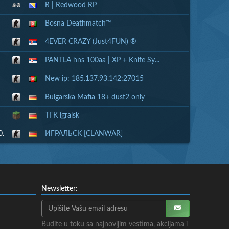
R | Redwood RP
Bosna Deathmatch™
4EVER CRAZY (Just4FUN) ®
PANTLA hns 100aa | XP + Knife Sy...
New ip: 185.137.93.142:27015
Bulgarska Mafia 18+ dust2 only
ТГК igralsk
0.
ИГРАЛЬСК [CLANWAR]
Newsletter:
Budite u toku sa najnovijim vestima, akcijama i