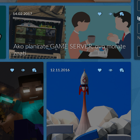
ripremili pobednički recept. Posle par godina rada u sferi game
stinga prenosimo vam naše iskustvo i to šta je najvažnije da bi
14.02.2017
 što kvalitetniji i popularniji. Držite se ovih 10 zapovesti i eGear
I
dećete veliki rast kako u broju igrača tako i u broju...
Više
N
Ako planirate GAME SERVER, ovo morate
znati
Imati server kod nas nije samo obično hostovanje servera,
kod nas je mnogo više od toga. Mi uvek ciljamo vaše
12.11.2016
Više
potrebe sa željom da vaši serveri budu rangirani što više!
1.
o
Cene među najnižim na tržištu
Vi zaslužujete da dobijete
ono šta ste platili. Kada pogledamo cenu n...