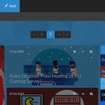
Vesti
«
←
1
→
»
07.02.2025
Ka
Be
Kako Odabrati Pravi Hosting za Vaš
Od
Gaming Server?
Ka
Se
U svetu online igara, stabilan i brz server je ključ za
kvalitetno iskustvo igrača. Odabir pravog hostinga za vaš
07.02.2025
Više
DD
gaming server može biti izazovan, jer postoji mnogo
faktora koji utiču na performanse i stabilnost. U ovom
blogu ćemo analizirati ključne aspekte koje treba uzeti u