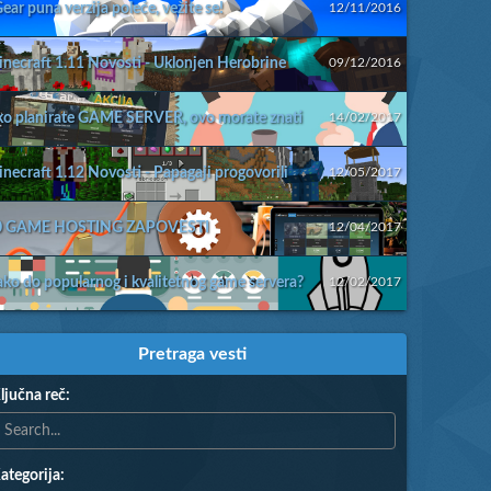
ear puna verzija poleće, vežite se!
12/11/2016
necraft 1.11 Novosti - Uklonjen Herobrine
09/12/2016
o planirate GAME SERVER, ovo morate znati
14/02/2017
necraft 1.12 Novosti - Papagaji progovorili
12/05/2017
0 GAME HOSTING ZAPOVESTI
12/04/2017
ko do popularnog i kvalitetnog game servera?
12/02/2017
Pretraga vesti
ljučna reč:
ategorija: