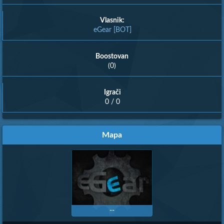
Vlasnik:
eGear [BOT]
Boostovan
(0)
Igrači
0 / 0
Mapa
--