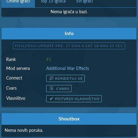
Online igrači
Top 15 igrača
Svi igrači
Nema igrača u bazi.
Info
POSLEDNJI UPDATE PRE: 27 DAN 4 SAT 18 MIN 34 SEC
Rank
#1
Mod servera
Additional War Effects
Connect
KONEKTUJ SE
Cvars
CVARS
Vlasništvo
POTVRDI VLASNIŠTVO
Shoutbox
Nema novih poruka.