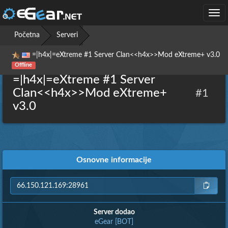
Togg
navi
Početna
Serveri
=|h4x|=eXtreme #1 Server Clan<<h4x>>Mod eXtreme+ v3.0
Offline
=|h4x|=eXtreme #1 Server
Clan<<h4x>>Mod eXtreme+
#1
v3.0
Osnovne informacije
Server dodao
eGear [BOT]