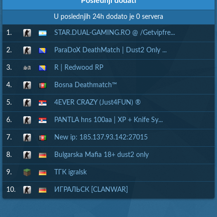
Poslednji dodati
U poslednjih 24h dodato je 0 servera
1.
STAR.DUAL-GAMING.RO @ /Getvipfre...
2.
ParaDoX DeathMatch | Dust2 Only ...
3.
R | Redwood RP
4.
Bosna Deathmatch™
5.
4EVER CRAZY (Just4FUN) ®
6.
PANTLA hns 100aa | XP + Knife Sy...
7.
New ip: 185.137.93.142:27015
8.
Bulgarska Mafia 18+ dust2 only
9.
ТГК igralsk
10.
ИГРАЛЬСК [CLANWAR]