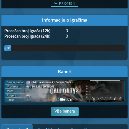
PROMENI
Informacije o igračima
Prosečan broj igrača (12h)
0
Prosečan broj igrača (24h)
0
0%
Baneri
Više banera