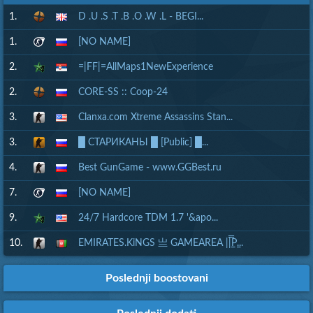
1.
D .U .S .T .B .O .W .L - BEGI...
1.
[NO NAME]
2.
=|FF|=AllMaps1NewExperience
2.
CORE-SS :: Coop-24
3.
Clanxa.com Xtreme Assassins Stan...
3.
█ СТАРИКАНЫ █ [Public] █...
4.
Best GunGame - www.GGBest.ru
7.
[NO NAME]
9.
24/7 Hardcore TDM 1.7 '&apo...
10.
EMIRATES.KiNGS 亗 GAMEAREA ||͇̿P͇...
Poslednji boostovani