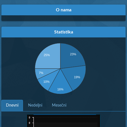
O nama
Statistika
23%
25%
7%
19%
10%
16%
Dnevni
Nedeljni
Mesečni