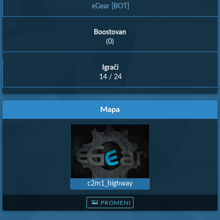
eGear [BOT]
Boostovan
(0)
Igrači
14 / 24
Mapa
c2m1_highway
PROMENI