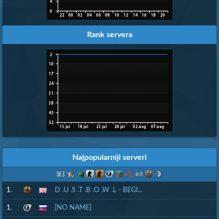
Rank servera
Najpopularniji serveri
1.
D .U .S .T .B .O .W .L - BEGI...
1.
[NO NAME]