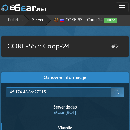
Togg
navi
Početna
Serveri
CORE-SS :: Coop-24
Online
CORE-SS :: Coop-24
#2
Osnovne informacije
Server dodao
eGear [BOT]
Vlasnik: