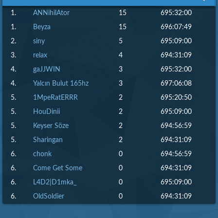
1.
ANNihilAtor
15
695:32:00
1.
Beyza
15
696:07:49
2.
siny
5
695:09:00
3.
relax
4
694:31:09
4.
gaJJWIN
3
695:32:00
4.
Yalcın Bulut 165hz
3
697:06:08
5.
1MpeRatERRR
2
695:20:50
5.
HouDinii
2
695:09:00
5.
Keyser Söze
2
694:56:59
5.
Sharingan
2
694:31:09
6.
chonk
0
694:56:59
6.
Come Get Some
0
694:31:09
6.
L4D2|D1mka_
0
695:09:00
6.
OldSoldier
0
694:31:09