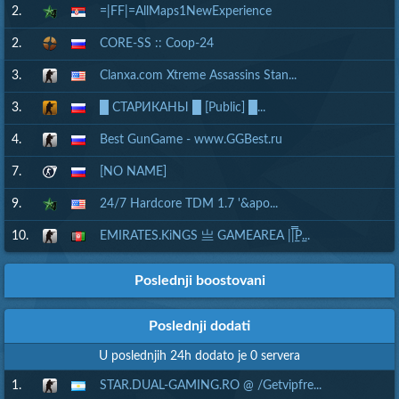
2.
=|FF|=AllMaps1NewExperience
2.
CORE-SS :: Coop-24
3.
Clanxa.com Xtreme Assassins Stan...
3.
█ СТАРИКАНЫ █ [Public] █...
4.
Best GunGame - www.GGBest.ru
7.
[NO NAME]
9.
24/7 Hardcore TDM 1.7 '&apo...
10.
EMIRATES.KiNGS 亗 GAMEAREA ||͇̿P͇...
Poslednji boostovani
Poslednji dodati
U poslednjih 24h dodato je 0 servera
1.
STAR.DUAL-GAMING.RO @ /Getvipfre...