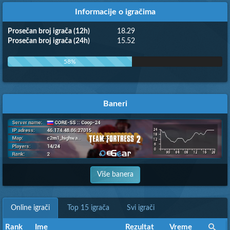
Informacije o igračima
Prosečan broj igrača (12h)
18.29
Prosečan broj igrača (24h)
15.52
58%
Baneri
Više banera
Online igrači
Top 15 igrača
Svi igrači
Rank
Rank
Ime
Ime
Rezultat
Rezultat
Vreme
Vreme