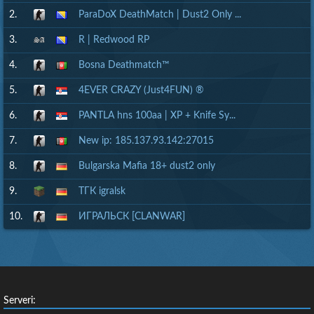
2.
ParaDoX DeathMatch | Dust2 Only ...
3.
R | Redwood RP
4.
Bosna Deathmatch™
5.
4EVER CRAZY (Just4FUN) ®
6.
PANTLA hns 100aa | XP + Knife Sy...
7.
New ip: 185.137.93.142:27015
8.
Bulgarska Mafia 18+ dust2 only
9.
ТГК igralsk
10.
ИГРАЛЬСК [CLANWAR]
Serveri: