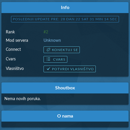
Info
POSLEDNJI UPDATE PRE: 28 DAN 22 SAT 31 MIN 15 SEC
Rank
#2
Mod servera
Unknown
Connect
KONEKTUJ SE
Cvars
CVARS
Vlasništvo
POTVRDI VLASNIŠTVO
Shoutbox
Nema novih poruka.
O nama