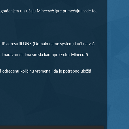
 građenjem u slučaju Minecraft igre primećuju i vide to,
iti IP adresu ili DNS (Domain name system) i ući na vaš
er i naravno da ima smisla kao npr. (Extra-Minecraft,
i određenu količinu vremena i da je potrebno uložiti