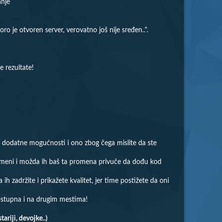
anje
 je otvoren server, verovatno još nije sređen..".
e rezultate!
u, dodatne mogućnosti i ono zbog čega mislite da ste
promeni i možda ih baš ta promena privuče da dođu kod
 zadržite i prikažete kvalitet, jer time postižete da oni
dostupna i na drugim mestima!
riji, devojke..)