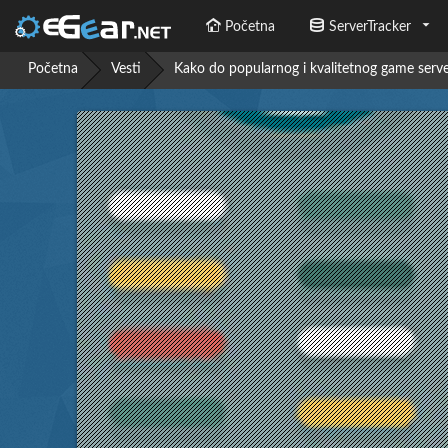
Početna
ServerTracker
Početna
Vesti
Kako do popularnog i kvalitetnog game serv