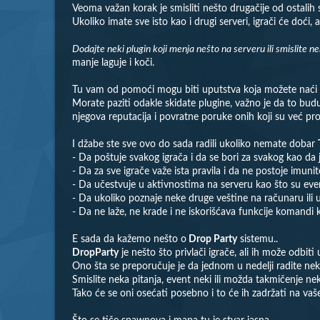
Veoma važan korak je smisliti nešto drugačije od ostalih 
Ukoliko imate sve isto kao i drugi serveri, igrači će doći,
Dodajte neki plugin koji menja nešto na serveru ili smislite ne
manje laguje i koči.
Tu vam od pomoći mogu biti uputstva koja možete naći n
Morate paziti odakle skidate plugine, važno je da to budu
njegova reputacija i povratne poruke onih koji su već prob
I džabe ste sve ovo do sada radili ukoliko nemate dobar
- Da poštuje svakog igrača i da se bori za svakog kao da j
- Da za sve igrače važe ista pravila i da ne postoje imuni
- Da učestvuje u aktivnostima na serveru kao što su event
- Da ukoliko poznaje neke druge veštine na računaru ili u ž
- Da ne laže, ne krade i ne iskorišćava funkcije komandi 
E sada da kažemo nešto o
Drop Party
sistemu..
DropParty
je nešto što privlači igrače, ali ih može odbiti 
Ono šta se preporučuje je da jednom u nedelji radite ne
Smislite neka pitanja, event neki ili možda takmičenje n
Tako će se oni osećati posebno i to će ih zadržati na va