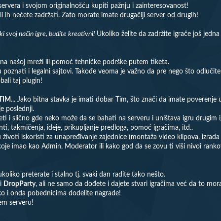
servera i svojom originalnošću kupiti pažnju i zainteresovanost!
 ali ih nećete zadržati. Zato morate imate drugačiji server od drugih!
ki svoj način igre, budite kreativni!
Ukoliko želite da zadržite igrače još jedna
a našoj mreži ili pomoć tehničke podrške putem tiketa.
 poznati i legalni sajtovi. Takođe veoma je važno da pre nego što odlučite 
ali taj plugin!
TIM
... Jako bitna stavka je imati dobar Tim, što znači da imate poverenje u
e poslednji.
teti i slično gde neko može da se bahati na serveru i uništava igru drugim 
i, takmičenja, ideje, prikupljanje predloga, pomoć igračima, itd..
ivoti iskoristi za unapređivanje zajednice (montaža video klipova, izrada sli
koje imao kao Admin, Moderator ili kako god da se zovu ti viši nivoi ranko
ukoliko preterate i stalno tj. svaki dan radite tako nešto.
ki
DropParty
, ali ne samo da dođete i dajete stvari igračima već da to mor
eko i onda pobednicima dodelite nagrade!
šem serveru!