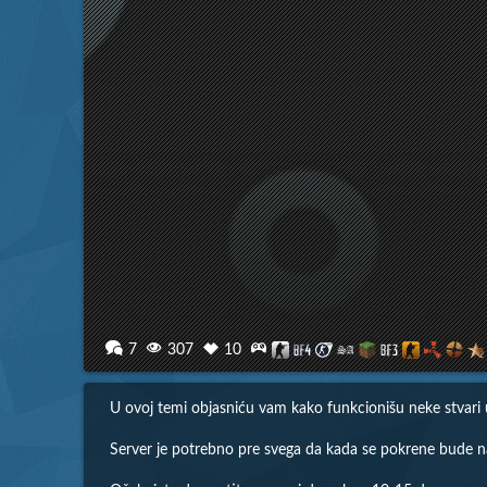
7
307
10
U ovoj temi objasniću vam kako funkcionišu neke stvari 
Server je potrebno pre svega da kada se pokrene bude na m