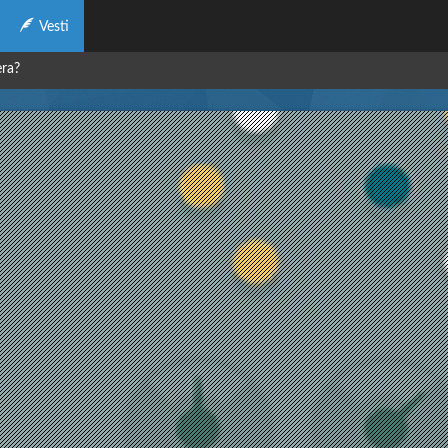
Vesti
era?