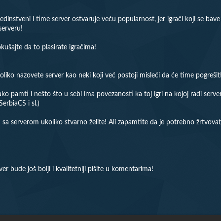
dinstveni i time server ostvaruje veću popularnost, jer igrači koji se bave
serveru!
okušajte da to plasirate igračima!
koliko nazovete server kao neki koji već postoji misleći da će time pogreš
lako pamti i nešto što u sebi ima povezanosti ka toj igri na kojoj radi serv
rbiaCS i sl.)
a serverom ukoliko stvarno želite! Ali zapamtite da je potrebno žrtvovat
r bude još bolji i kvalitetniji pišite u komentarima!