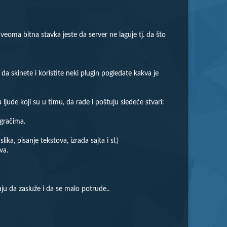
 veoma bitna stavka jeste da server ne laguje tj. da što
da skinete i koristite neki plugin pogledate kakva je
 ljude koji su u timu, da rade i poštuju sledeće stvari:
igračima.
ka, pisanje tekstova, izrada sajta i sl.)
va.
aju da zasluže i da se malo potrude..