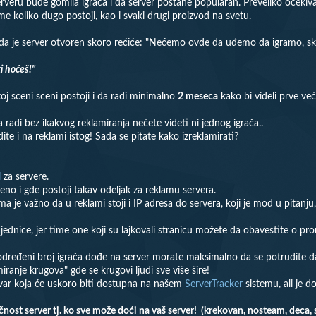
rveru bude gomila igrača i da server postane popularan. Preveliko očekiv
me koliko dugo postoji, kao i svaki drugi proizvod na svetu.
da je server otvoren skoro rećiće: "Nećemo ovde da uđemo da igramo, skoro
i hoćeš!"
j sceni sceni postoji i da radi minimalno
2 meseca
kako bi videli prve već
radi bez ikakvog reklamiranja nećete videti ni jednog igrača..
te i na reklami istog! Sada se pitate kako izreklamirati?
i
za servere.
eno i gde postoji takav odeljak za reklamu servera.
a je važno da u reklami stoji i IP adresa do servera, koji je mod u pitanj
ajednice, jer time one koji su lajkovali stranicu možete da obavestite o 
određeni broj igrača dođe na server morate maksimalno da se potrudite da ih
iranje krugova" gde se krugovi ljudi sve više šire!
tvar koja će uskoro biti dostupna na našem
ServerTracker
sistemu, ali je 
t server tj. ko sve može doći na vaš server! (krekovan, nosteam, deca, sta