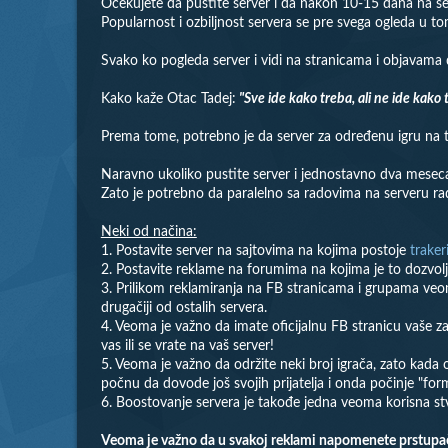
Očekujete da pustite server i da nakon 10-15 dana na se
Popularnost i ozbiljnost servera se pre svega ogleda u to
Svako ko pogleda server i vidi na stranicama i objavama 
Kako kaže Otac Tadej:
"Sve ide kako treba, ali ne ide kako t
Prema tome, potrebno je da server za određenu igru na to
Naravno ukoliko pustite server i jednostavno dva meseca 
Zato je potrebno da paralelno sa radovima na serveru radi
Neki od načina:
1. Postavite server na sajtovima na kojima postoje
traker
2. Postavite reklame na forumima na kojima je to dozvolj
3. Prilikom reklamiranja na FB stranicama i grupama veom
drugačiji od ostalih servera.
4. Veoma je važno da imate oficijalnu FB stranicu vaše z
vas ili se vrate na vaš server!
5. Veoma je važno da održite neki broj igrača, zato kada 
počnu da dovode još svojih prijatelja i onda počinje "form
6. Boostovanje servera je takođe jedna veoma korisna s
Veoma je važno da u svakoj reklami napomenete prstupačnos