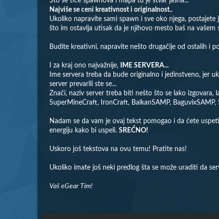
Što se tiče spawnova i mapa tu je stvar jasna...
Najviše se ceni kreativnost i originalnost..
Ukoliko napravite sami spawn i sve oko njega, postajete je
što im ostavlja utisak da je njihovo mesto baš na vašem 
Budite kreativni, napravite nešto drugačije od ostalih i p
I za kraj ono najvažnije,
IME SERVERA...
Ime servera treba da bude originalno i jedinstveno, jer u
server prevarili ste se...
Znači, naziv server treba biti nešto što se lako izgovara, 
SuperMineCraft, IronCraft, BalkanSAMP, BaguvixSAMP, Se
Nadam se da vam je ovaj tekst pomogao i da ćete uspeti s
energiju kako bi uspeli.
SREĆNO!
Uskoro još tekstova na ovu temu! Pratite nas!
Ukoliko imate još neki predlog šta se može uraditi da serve
Vaš eGear Tim!