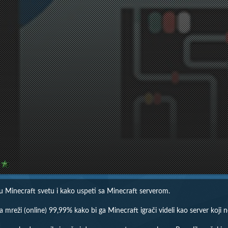
u Minecraft svetu i kako uspeti sa Minecraft serverom.
reži (online) 99,99% kako bi ga Minecraft igrači videli kao server koji ne