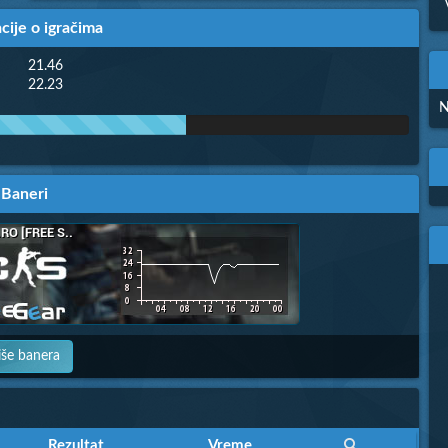
cije o igračima
21.46
22.23
N
Baneri
iše banera
Rezultat
Rezultat
Vreme
Vreme