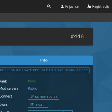
Prijavi se
Registracija
#446
Info
POSLEDNJI UPDATE PRE: 28 DAN 3 SAT 10 MIN 16 SEC
Rank
#446
Mod servera
Public
Connect
KONEKTUJ SE
Cvars
CVARS