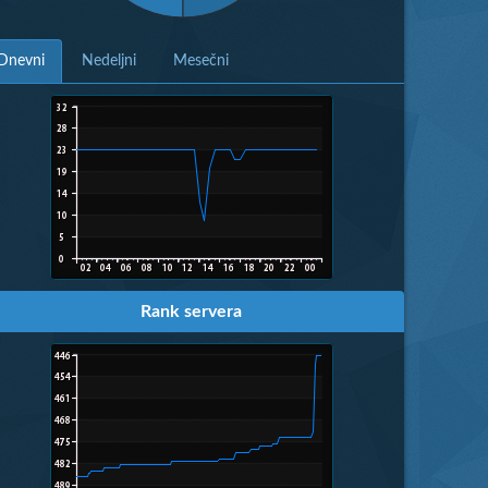
Dnevni
Nedeljni
Mesečni
Rank servera