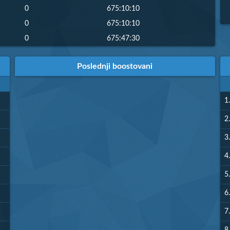
0
675:10:10
0
675:10:10
0
675:47:30
Poslednji boostovani
1.
2.
3.
4.
5.
6.
7.