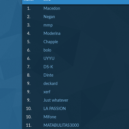
1.
Macedon
2.
Negan
3.
mmp
4.
Moderina
5.
Chappie
6.
bolo
6.
UYYU
7.
DS-K
8.
Dinte
9.
deckard
9.
xerf
9.
Just whatever
10.
LA PASSION
10.
Mifone
11.
MATABULITAS3000