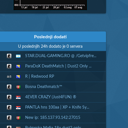
Poslednji dodati
U poslednjih 24h dodato je 0 servera
STAR.DUAL-GAMING.RO @ /Getvipfre...
ParaDoX DeathMatch | Dust2 Only ...
R | Redwood RP
Bosna Deathmatch™
4EVER CRAZY (Just4FUN) ®
PANTLA hns 100aa | XP + Knife Sy...
New ip: 185.137.93.142:27015