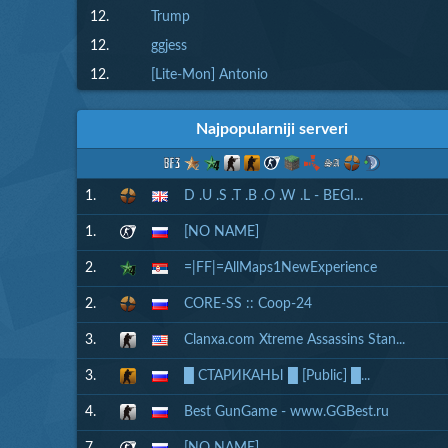
12.
Trump
12.
ggjess
12.
[Lite-Mon] Antonio
Najpopularniji serveri
1.
D .U .S .T .B .O .W .L - BEGI...
1.
[NO NAME]
2.
=|FF|=AllMaps1NewExperience
2.
CORE-SS :: Coop-24
3.
Clanxa.com Xtreme Assassins Stan...
3.
█ СТАРИКАНЫ █ [Public] █...
4.
Best GunGame - www.GGBest.ru