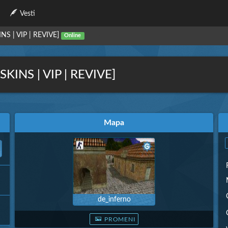
Vesti
S | VIP | REVIVE]
Online
INS | VIP | REVIVE]
Mapa
de_inferno
PROMENI