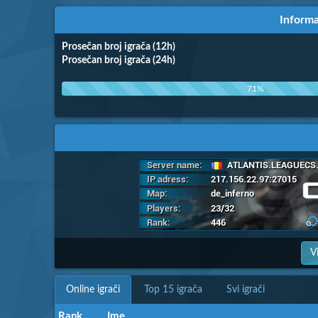
Informa
Prosečan broj igrača (12h)
Prosečan broj igrača (24h)
71%
V
Online igrači
Top 15 igrača
Svi igrači
Rank
Rank
Ime
Ime