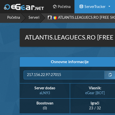
Početna
ServerTracker
Početna
Serveri
ATLANTIS.LEAGUECS.RO [FREE SKIN
ATLANTIS.LEAGUECS.RO [FREE SK
Osnovne informacije
Server dodao
Vlasnik:
aLN93
eGear [BOT]
Boostovan
Igrači
(0)
23 / 32