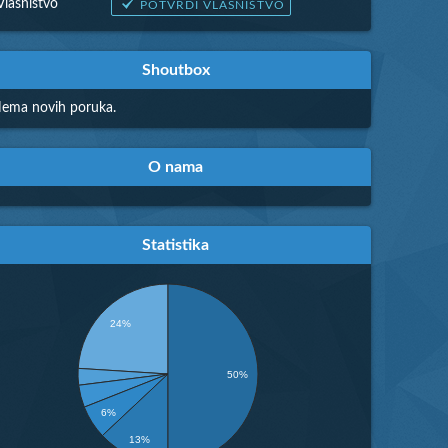
Vlasništvo
POTVRDI VLASNIŠTVO
Shoutbox
ema novih poruka.
O nama
Statistika
24%
50%
6%
13%