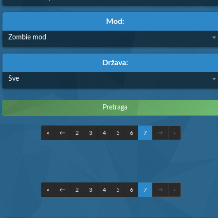
Mod:
Zombie mod
Država:
Sve
«
←
2
3
4
5
6
7
→
»
«
←
2
3
4
5
6
7
→
»