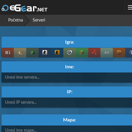
Početna
Serveri
Igra:
Ime:
IP:
Mapa: