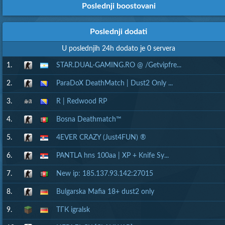
Poslednji boostovani
Poslednji dodati
U poslednjih 24h dodato je 0 servera
1.
STAR.DUAL-GAMING.RO @ /Getvipfre...
2.
ParaDoX DeathMatch | Dust2 Only ...
3.
R | Redwood RP
4.
Bosna Deathmatch™
5.
4EVER CRAZY (Just4FUN) ®
6.
PANTLA hns 100aa | XP + Knife Sy...
7.
New ip: 185.137.93.142:27015
8.
Bulgarska Mafia 18+ dust2 only
9.
ТГК igralsk