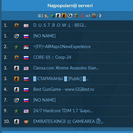
Najpopularniji serveri
1.
D .U .S .T .B .O .W .L - BEGI...
1.
[NO NAME]
2.
=|FF|=AllMaps1NewExperience
2.
CORE-SS :: Coop-24
3.
Clanxa.com Xtreme Assassins Stan...
3.
█ СТАРИКАНЫ █ [Public] █...
4.
Best GunGame - www.GGBest.ru
7.
[NO NAME]
9.
24/7 Hardcore TDM 1.7 '&apo...
10.
EMIRATES.KiNGS 亗 GAMEAREA ||͇̿P͇...