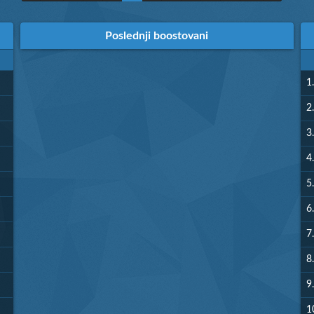
Poslednji boostovani
1.
2.
3.
4.
5.
6.
7.
8.
9.
1