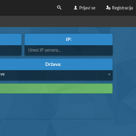
Prijavi se
Registracija
IP:
Država:
Sve