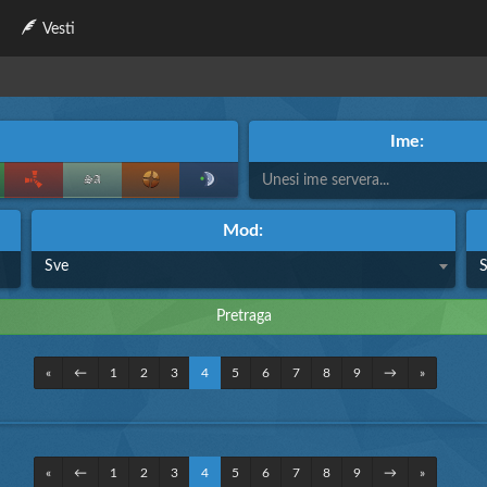
Vesti
Ime:
Mod:
Sve
«
←
1
2
3
4
5
6
7
8
9
→
»
«
←
1
2
3
4
5
6
7
8
9
→
»