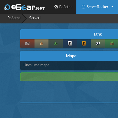
Početna
ServerTracker
Početna
Serveri
Igra:
Mapa: