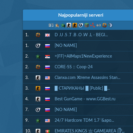
Najpopularniji serveri
1.
D .U .S .T .B .O .W .L - BEGI...
1.
[NO NAME]
2.
=|FF|=AllMaps1NewExperience
2.
CORE-SS :: Coop-24
3.
Clanxa.com Xtreme Assassins Stan...
3.
█ СТАРИКАНЫ █ [Public] █...
4.
Best GunGame - www.GGBest.ru
7.
[NO NAME]
9.
24/7 Hardcore TDM 1.7 '&apo...
10.
EMIRATES.KiNGS 亗 GAMEAREA ||͇̿P͇...