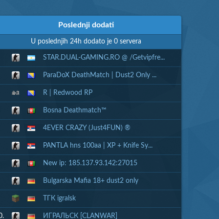
Poslednji dodati
U poslednjih 24h dodato je 0 servera
STAR.DUAL-GAMING.RO @ /Getvipfre...
ParaDoX DeathMatch | Dust2 Only ...
R | Redwood RP
Bosna Deathmatch™
4EVER CRAZY (Just4FUN) ®
PANTLA hns 100aa | XP + Knife Sy...
New ip: 185.137.93.142:27015
Bulgarska Mafia 18+ dust2 only
ТГК igralsk
0.
ИГРАЛЬСК [CLANWAR]