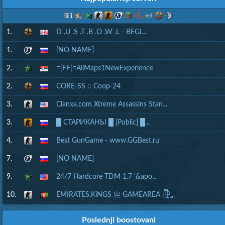
1.
D .U .S .T .B .O .W .L - BEGI...
1.
[NO NAME]
2.
=|FF|=AllMaps1NewExperience
2.
CORE-SS :: Coop-24
3.
Clanxa.com Xtreme Assassins Stan...
3.
█ СТАРИКАНЫ █ [Public] █...
4.
Best GunGame - www.GGBest.ru
7.
[NO NAME]
9.
24/7 Hardcore TDM 1.7 '&apo...
10.
EMIRATES.KiNGS 亗 GAMEAREA ||͇̿P͇...
Poslednji boostovani