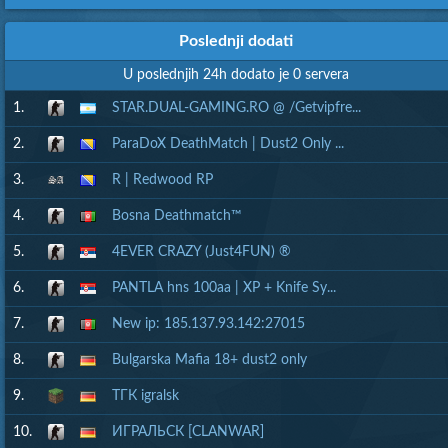
Poslednji dodati
U poslednjih 24h dodato je 0 servera
1.
STAR.DUAL-GAMING.RO @ /Getvipfre...
2.
ParaDoX DeathMatch | Dust2 Only ...
3.
R | Redwood RP
4.
Bosna Deathmatch™
5.
4EVER CRAZY (Just4FUN) ®
6.
PANTLA hns 100aa | XP + Knife Sy...
7.
New ip: 185.137.93.142:27015
8.
Bulgarska Mafia 18+ dust2 only
9.
ТГК igralsk
10.
ИГРАЛЬСК [CLANWAR]