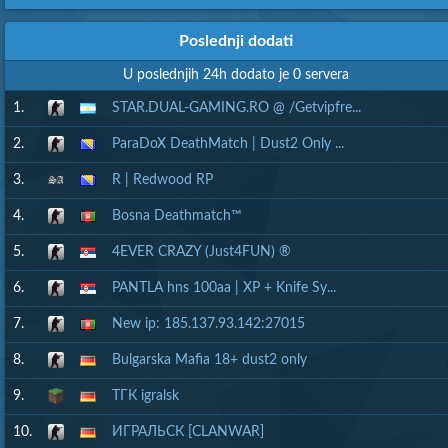
Poslednji dodati
U poslednjih 24h dodato je 0 servera
1.
STAR.DUAL-GAMING.RO @ /Getvipfre...
2.
ParaDoX DeathMatch | Dust2 Only ...
3.
R | Redwood RP
4.
Bosna Deathmatch™
5.
4EVER CRAZY (Just4FUN) ®
6.
PANTLA hns 100aa | XP + Knife Sy...
7.
New ip: 185.137.93.142:27015
8.
Bulgarska Mafia 18+ dust2 only
9.
ТГК igralsk
10.
ИГРАЛЬСК [CLANWAR]