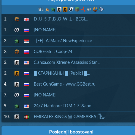
1.
D .U .S .T .B .O .W .L - BEGI...
1.
[NO NAME]
2.
=|FF|=AllMaps1NewExperience
2.
CORE-SS :: Coop-24
3.
Clanxa.com Xtreme Assassins Stan...
3.
█ СТАРИКАНЫ █ [Public] █...
4.
Best GunGame - www.GGBest.ru
7.
[NO NAME]
9.
24/7 Hardcore TDM 1.7 '&apo...
10.
EMIRATES.KiNGS 亗 GAMEAREA ||͇̿P͇...
Poslednji boostovani