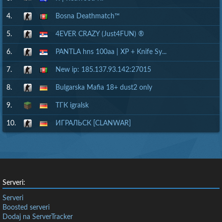
4.
Bosna Deathmatch™
5.
4EVER CRAZY (Just4FUN) ®
6.
PANTLA hns 100aa | XP + Knife Sy...
7.
New ip: 185.137.93.142:27015
8.
Bulgarska Mafia 18+ dust2 only
9.
ТГК igralsk
10.
ИГРАЛЬСК [CLANWAR]
Serveri:
Serveri
Boosted serveri
Dodaj na ServerTracker