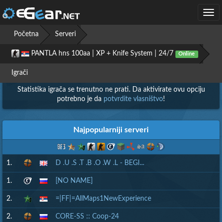
Togg
navi
Početna
Serveri
PANTLA hns 100aa | XP + Knife System | 24/7
Online
Igrači
Igrači
Statistika igrača se trenutno ne prati. Da aktivirate ovu opciju
potrebno je da
potvrdite vlasništvo
!
Najpopularniji serveri
1.
D .U .S .T .B .O .W .L - BEGI...
1.
[NO NAME]
2.
=|FF|=AllMaps1NewExperience
2.
CORE-SS :: Coop-24