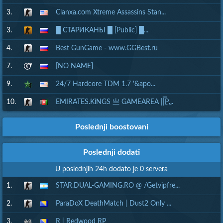
3.
Clanxa.com Xtreme Assassins Stan...
3.
█ СТАРИКАНЫ █ [Public] █...
4.
Best GunGame - www.GGBest.ru
7.
[NO NAME]
9.
24/7 Hardcore TDM 1.7 '&apo...
10.
EMIRATES.KiNGS 亗 GAMEAREA ||͇̿P͇...
Poslednji boostovani
Poslednji dodati
U poslednjih 24h dodato je 0 servera
1.
STAR.DUAL-GAMING.RO @ /Getvipfre...
2.
ParaDoX DeathMatch | Dust2 Only ...
3.
R | Redwood RP