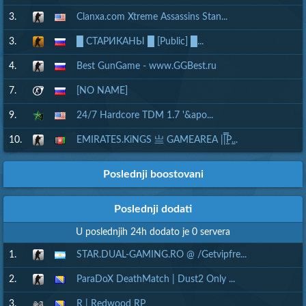
3.
Clanxa.com Xtreme Assassins Stan...
3.
█ СТАРИКАНЫ █ [Public] █...
4.
Best GunGame - www.GGBest.ru
7.
[NO NAME]
9.
24/7 Hardcore TDM 1.7 '&apo...
10.
EMIRATES.KiNGS 亗 GAMEAREA ||͇̿P͇...
Poslednji boostovani
Poslednji dodati
U poslednjih 24h dodato je 0 servera
1.
STAR.DUAL-GAMING.RO @ /Getvipfre...
2.
ParaDoX DeathMatch | Dust2 Only ...
3.
R | Redwood RP