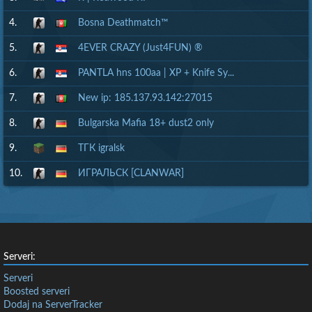
4.
Bosna Deathmatch™
5.
4EVER CRAZY (Just4FUN) ®
6.
PANTLA hns 100aa | XP + Knife Sy...
7.
New ip: 185.137.93.142:27015
8.
Bulgarska Mafia 18+ dust2 only
9.
ТГК igralsk
10.
ИГРАЛЬСК [CLANWAR]
Serveri:
Serveri
Boosted serveri
Dodaj na ServerTracker