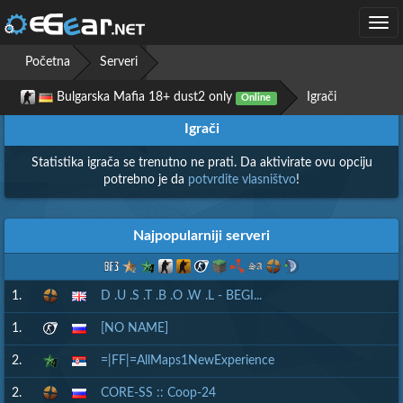
Togg
navi
Početna
Serveri
Bulgarska Mafia 18+ dust2 only
Igrači
Online
Igrači
Statistika igrača se trenutno ne prati. Da aktivirate ovu opciju
potrebno je da
potvrdite vlasništvo
!
Najpopularniji serveri
1.
D .U .S .T .B .O .W .L - BEGI...
1.
[NO NAME]
2.
=|FF|=AllMaps1NewExperience
2.
CORE-SS :: Coop-24