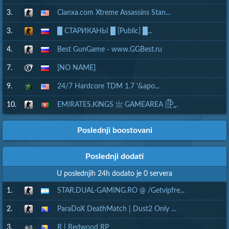
3.
Clanxa.com Xtreme Assassins Stan...
3.
█ СТАРИКАНЫ █ [Public] █...
4.
Best GunGame - www.GGBest.ru
7.
[NO NAME]
9.
24/7 Hardcore TDM 1.7 '&apo...
10.
EMIRATES.KiNGS 亗 GAMEAREA ||͇̿P͇...
Poslednji boostovani
Poslednji dodati
U poslednjih 24h dodato je 0 servera
1.
STAR.DUAL-GAMING.RO @ /Getvipfre...
2.
ParaDoX DeathMatch | Dust2 Only ...
3.
R | Redwood RP