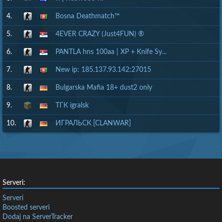
4.
Bosna Deathmatch™
5.
4EVER CRAZY (Just4FUN) ®
6.
PANTLA hns 100aa | XP + Knife Sy...
7.
New ip: 185.137.93.142:27015
8.
Bulgarska Mafia 18+ dust2 only
9.
ТГК igralsk
10.
ИГРАЛЬСК [CLANWAR]
Serveri:
Serveri
Boosted serveri
Dodaj na ServerTracker