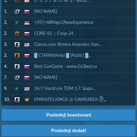
1.
D .U .S .T .B .O .W .L - BEGI...
1.
[NO NAME]
2.
=|FF|=AllMaps1NewExperience
2.
CORE-SS :: Coop-24
3.
Clanxa.com Xtreme Assassins Stan...
3.
█ СТАРИКАНЫ █ [Public] █...
4.
Best GunGame - www.GGBest.ru
7.
[NO NAME]
9.
24/7 Hardcore TDM 1.7 '&apo...
10.
EMIRATES.KiNGS 亗 GAMEAREA ||͇̿P͇...
Poslednji boostovani
Poslednji dodati