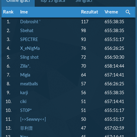
Online igrači
Top 15 igrača
Svi igrači
Rank
Rank
Ime
Ime
Rezultat
Rezultat
Vreme
Vreme
1.
Dobrosht '
117
655:38:35
2.
Sbehat
98
655:38:35
3.
SPECTRE
93
655:51:17
4.
X_eNIgMa
76
656:26:25
5.
Sling shot
72
656:50:30
6.
Zilla*.
70
658:14:44
7.
Migla
64
657:14:41
8.
meatballs
57
656:26:25
9.
karji
56
655:38:35
10.
ciki
51
657:14:41
10.
ST0P*
51
655:51:17
11.
[>>Sewwy<<]
50
655:51:17
12.
菲利普
47
657:02:59