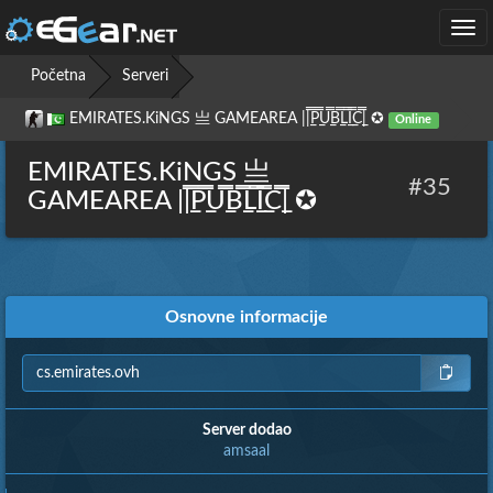
Togg
navi
Početna
Serveri
EMIRATES.KiNGS 亗 GAMEAREA ||͇̿P͇̿U͇̿B͇̿L͇̿I͇̿C͇̿| ✪
Online
EMIRATES.KiNGS 亗
#35
GAMEAREA ||͇̿P͇̿U͇̿B͇̿L͇̿I͇̿C͇̿| ✪
Osnovne informacije
Server dodao
amsaal