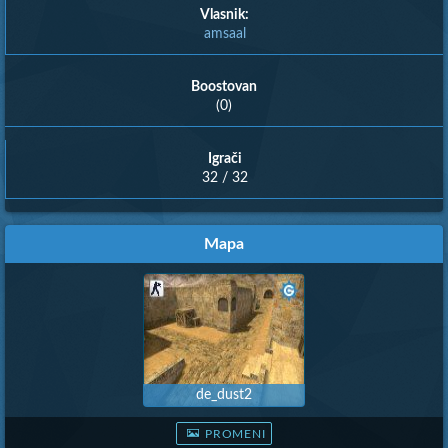
Vlasnik:
amsaal
Boostovan
(0)
Igrači
32 / 32
Mapa
de_dust2
PROMENI