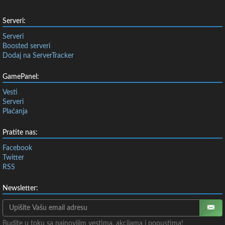
Serveri:
Serveri
Boosted serveri
Dodaj na ServerTracker
GamePanel:
Vesti
Serveri
Plaćanja
Pratite nas:
Facebook
Twitter
RSS
Newsletter:
Budite u toku sa najnovijim vestima, akcijama i popustima!