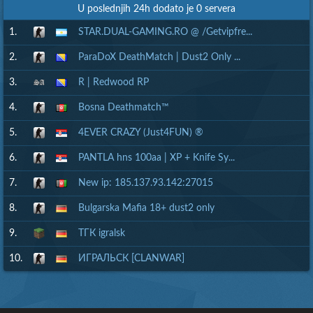
U poslednjih 24h dodato je 0 servera
1.
STAR.DUAL-GAMING.RO @ /Getvipfre...
2.
ParaDoX DeathMatch | Dust2 Only ...
3.
R | Redwood RP
4.
Bosna Deathmatch™
5.
4EVER CRAZY (Just4FUN) ®
6.
PANTLA hns 100aa | XP + Knife Sy...
7.
New ip: 185.137.93.142:27015
8.
Bulgarska Mafia 18+ dust2 only
9.
ТГК igralsk
10.
ИГРАЛЬСК [CLANWAR]