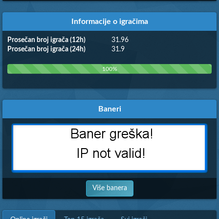
Informacije o igračima
Prosečan broj igrača (12h)
31.96
Prosečan broj igrača (24h)
31.9
100%
Baneri
Više banera