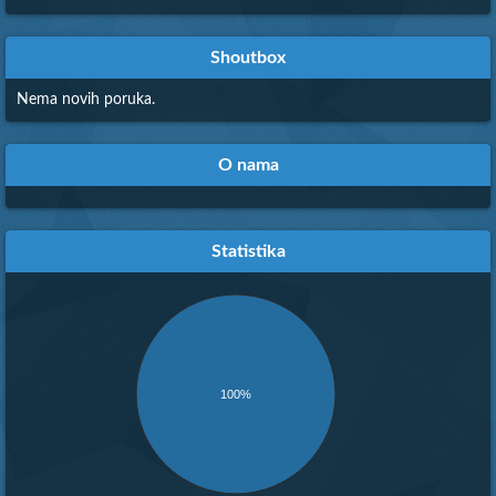
25.
Reichsmarschall
7
655:25:59
26.
tunisian_hunter
1
655:02:52
Shoutbox
27.
jafar
0
655:02:52
Nema novih poruka.
O nama
Statistika
100%