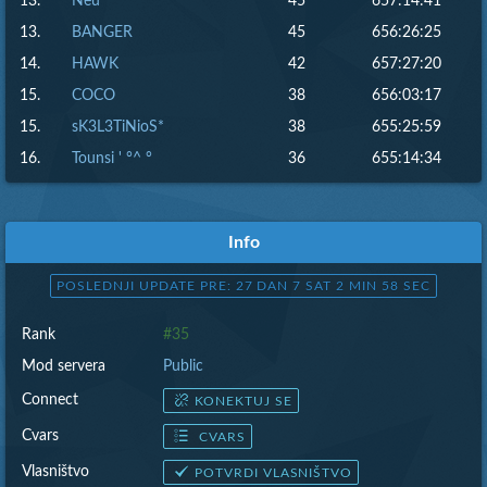
13.
Neu
45
657:14:41
13.
BANGER
45
656:26:25
14.
HAWK
42
657:27:20
15.
COCO
38
656:03:17
15.
sK3L3TiNioS*
38
655:25:59
16.
Tounsi ' °^ °
36
655:14:34
17.
LAV GTI 1981 SRBIJA !!!
35
655:25:59
18.
Old Man
32
657:14:41
Info
19.
NezirhaN47
23
655:14:34
20.
jd
22
655:02:52
POSLEDNJI UPDATE PRE: 27 DAN 7 SAT 2 MIN 59 SEC
21.
Rashi/A/*
19
655:14:34
Rank
#35
22.
revd
13
656:50:30
Mod servera
Public
22.
punisher,
13
655:02:52
Connect
KONEKTUJ SE
23.
Yugoslav
12
655:02:52
Cvars
CVARS
24.
simona
8
655:02:52
Vlasništvo
24.
AsDfeR*
POTVRDI VLASNIŠTVO
8
655:02:52