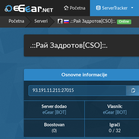
Početna
ServerTracker
Početna
Serveri
.::Рай Задротов[CSO]::.
Online
.::Рай Задротов[CSO]::.
Osnovne informacije
Server dodao
Vlasnik:
eGear [BOT]
eGear [BOT]
Boostovan
Igrači
(0)
0 / 32