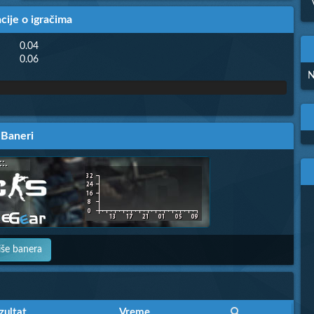
cije o igračima
0.04
0.06
N
Baneri
iše banera
zultat
zultat
Vreme
Vreme