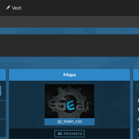
Vesti
Mapa
zp_town_cso
PROMENI