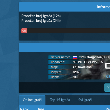
Informa
Prosečan broj igrača (12h)
Prosečan broj igrača (24h)
0%
V
Online igrači
Top 15 igrača
Svi igrači
Rank
Rank
Ime
Ime
Re
Re