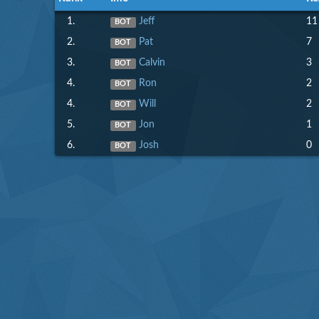
1.
Jeff
11
BOT
2.
Pat
7
BOT
3.
Calvin
3
BOT
4.
Ron
2
BOT
4.
Will
2
BOT
5.
Jon
1
BOT
6.
Josh
0
BOT