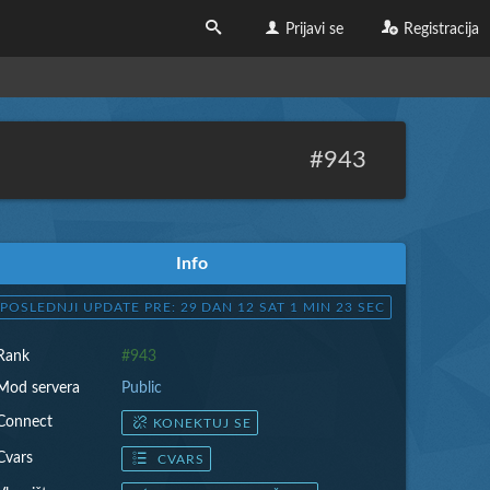
Prijavi se
Registracija
#943
Info
POSLEDNJI UPDATE PRE: 29 DAN 12 SAT 1 MIN 25 SEC
Rank
#943
Mod servera
Public
Connect
KONEKTUJ SE
Cvars
CVARS