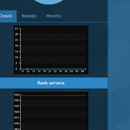
Dnevni
Nedeljni
Mesečni
Rank servera