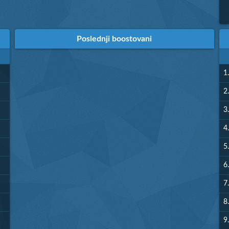
Poslednji boostovani
1.
2.
3.
4.
5.
6.
7.
8.
9.