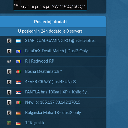
Poslednji dodati
U poslednjih 24h dodato je 0 servera
STAR.DUAL-GAMING.RO @ /Getvipfre...
ParaDoX DeathMatch | Dust2 Only ...
R | Redwood RP
Bosna Deathmatch™
4EVER CRAZY (Just4FUN) ®
PANTLA hns 100aa | XP + Knife Sy...
New ip: 185.137.93.142:27015
Bulgarska Mafia 18+ dust2 only
ТГК igralsk