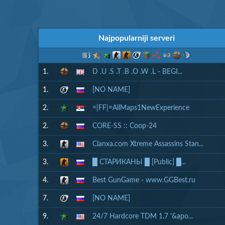
Najpopularniji serveri
1.
D .U .S .T .B .O .W .L - BEGI...
1.
[NO NAME]
2.
=|FF|=AllMaps1NewExperience
2.
CORE-SS :: Coop-24
3.
Clanxa.com Xtreme Assassins Stan...
3.
█ СТАРИКАНЫ █ [Public] █...
4.
Best GunGame - www.GGBest.ru
7.
[NO NAME]
9.
24/7 Hardcore TDM 1.7 '&apo...