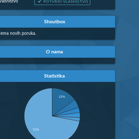
Vlasništvo
POTVRDI VLASNIŠTVO
Shoutbox
ema novih poruka.
O nama
Statistika
15%
72%