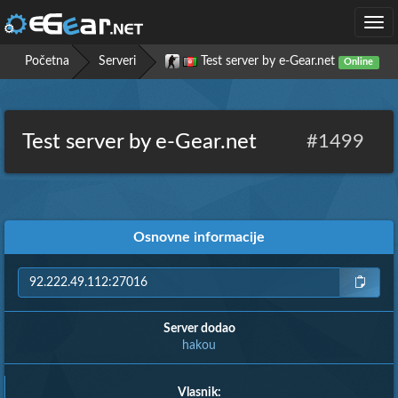
Togg
navi
Početna
Serveri
Test server by e-Gear.net
Online
Test server by e-Gear.net
#1499
Osnovne informacije
Server dodao
hakou
Vlasnik: