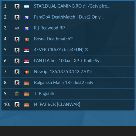
1.
STAR.DUAL-GAMING.RO @ /Getvipfre...
2.
ParaDoX DeathMatch | Dust2 Only ...
3.
R | Redwood RP
4.
Bosna Deathmatch™
5.
4EVER CRAZY (Just4FUN) ®
6.
PANTLA hns 100aa | XP + Knife Sy...
7.
New ip: 185.137.93.142:27015
8.
Bulgarska Mafia 18+ dust2 only
9.
ТГК igralsk
10.
ИГРАЛЬСК [CLANWAR]