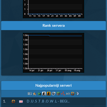
Rank servera
Najpopularniji serveri
1.
D .U .S .T .B .O .W .L - BEGI...