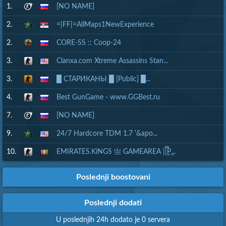
1.
[NO NAME]
2.
=|FF|=AllMaps1NewExperience
2.
CORE-SS :: Coop-24
3.
Clanxa.com Xtreme Assassins Stan...
3.
█ СТАРИКАНЫ █ [Public] █...
4.
Best GunGame - www.GGBest.ru
7.
[NO NAME]
9.
24/7 Hardcore TDM 1.7 '&apo...
10.
EMIRATES.KiNGS 亗 GAMEAREA ||͇̿P͇...
Poslednji boostovani
Poslednji dodati
U poslednjih 24h dodato je 0 servera