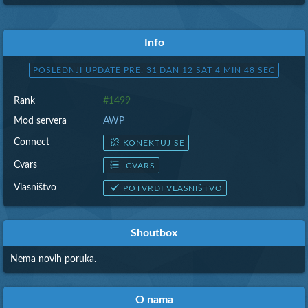
Info
POSLEDNJI UPDATE PRE: 31 DAN 12 SAT 4 MIN 49 SEC
Rank
#1499
Mod servera
AWP
Connect
KONEKTUJ SE
Cvars
CVARS
Vlasništvo
POTVRDI VLASNIŠTVO
Shoutbox
Nema novih poruka.
O nama