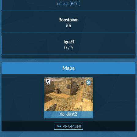
eGear [BOT]
Boostovan
(0)
Igrači
0 / 5
Mapa
de_dust2
PROMENI