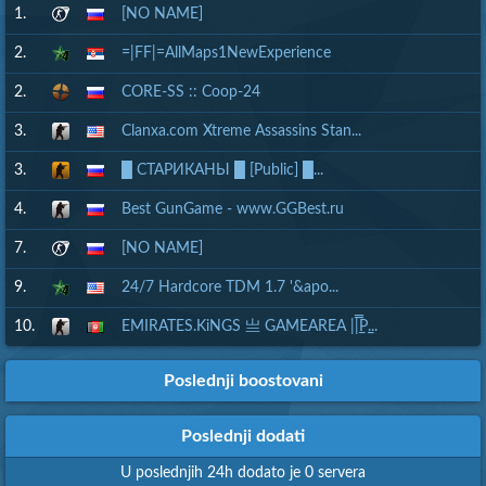
1.
[NO NAME]
2.
=|FF|=AllMaps1NewExperience
2.
CORE-SS :: Coop-24
3.
Clanxa.com Xtreme Assassins Stan...
3.
█ СТАРИКАНЫ █ [Public] █...
4.
Best GunGame - www.GGBest.ru
7.
[NO NAME]
9.
24/7 Hardcore TDM 1.7 '&apo...
10.
EMIRATES.KiNGS 亗 GAMEAREA ||͇̿P͇...
Poslednji boostovani
Poslednji dodati
U poslednjih 24h dodato je 0 servera