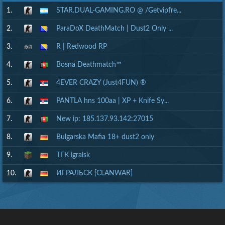
1.
STAR.DUAL-GAMING.RO @ /Getvipfre...
2.
ParaDoX DeathMatch | Dust2 Only ...
3.
R | Redwood RP
4.
Bosna Deathmatch™
5.
4EVER CRAZY (Just4FUN) ®
6.
PANTLA hns 100aa | XP + Knife Sy...
7.
New ip: 185.137.93.142:27015
8.
Bulgarska Mafia 18+ dust2 only
9.
ТГК igralsk
10.
ИГРАЛЬСК [CLANWAR]