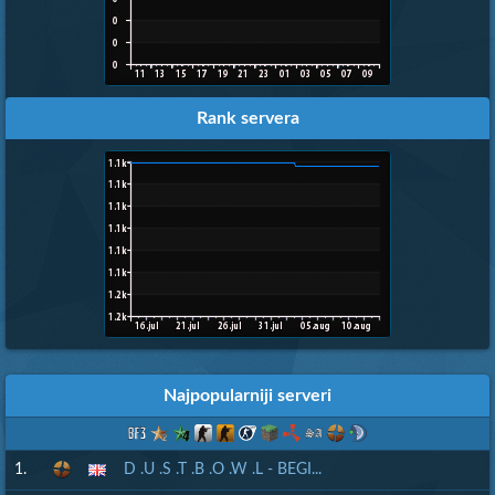
Rank servera
Najpopularniji serveri
1.
D .U .S .T .B .O .W .L - BEGI...