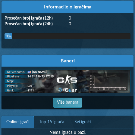
Informacije o igračima
Prosečan broj igrača (12h)
0
Prosečan broj igrača (24h)
0
0%
Baneri
Više banera
Online igrači
Top 15 igrača
Svi igrači
Nema igrača u bazi.