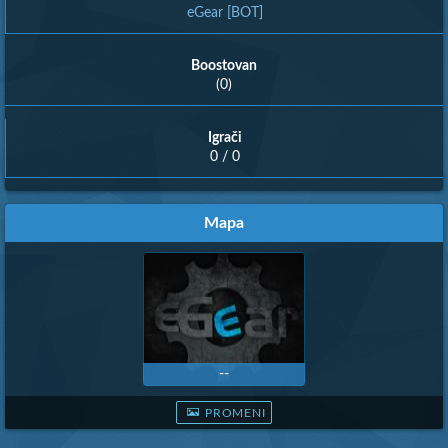
eGear [BOT]
Boostovan
(0)
Igrači
0 / 0
Mapa
--
PROMENI