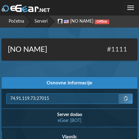
Togg
navi
Početna
Serveri
[NO NAME]
Offline
[NO NAME]
#1111
Osnovne informacije
Server dodao
eGear [BOT]
Vlasnik: