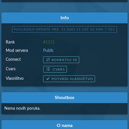
Info
POSLEDNJI UPDATE PRE: 31 DAN 11 SAT 42 MIN 8 SEC
Rank
#1111
Mod servera
Public
Connect
KONEKTUJ SE
Cvars
CVARS
Vlasništvo
POTVRDI VLASNIŠTVO
Shoutbox
Nema novih poruka.
O nama