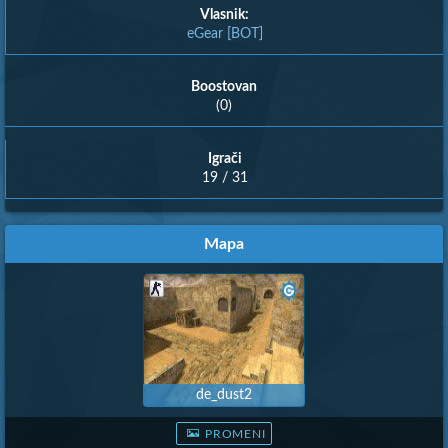
Vlasnik:
eGear [BOT]
Boostovan
(0)
Igrači
19 / 31
Mapa
de_dust2
PROMENI