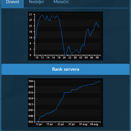
Dnevni
Nedeljni
Mesečni
Rank servera