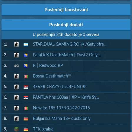
Poslednji boostovani
Poslednji dodati
U poslednjih 24h dodato je 0 servera
1.
STAR.DUAL-GAMING.RO @ /Getvipfre...
2.
ParaDoX DeathMatch | Dust2 Only ...
3.
R | Redwood RP
4.
Bosna Deathmatch™
5.
4EVER CRAZY (Just4FUN) ®
6.
PANTLA hns 100aa | XP + Knife Sy...
7.
New ip: 185.137.93.142:27015
8.
Bulgarska Mafia 18+ dust2 only
9.
ТГК igralsk