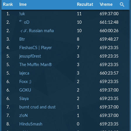
Rank
Rank
Ime
Ime
Rezultat
Rezultat
Vreme
Vreme
1.
!uk
11
659:37:00
2.
ᵗᶠ` oD
10
661:12:48
2.
ィℱ. Russian mafia
10
660:00:26
3.
Btr
8
659:48:27
4.
FleshasCS | Player
7
659:23:35
5.
jesuspf0rest
3
659:23:35
5.
The Muffin Man®
3
659:23:35
5.
lajeca
3
660:23:57
6.
Foxx ;)
2
659:23:35
6.
GOKU
2
659:37:00
6.
Slaya
2
659:23:35
7.
burnt crud and dust
1
659:37:00
7.
z!oN
1
659:37:00
8.
HinduSmash
0
659:23:35