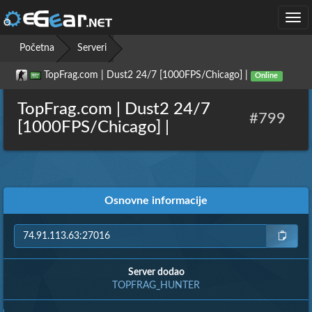
Togg
navi
Početna
Serveri
TopFrag.com | Dust2 24/7 [1000FPS/Chicago] |
Online
TopFrag.com | Dust2 24/7
#799
[1000FPS/Chicago] |
Osnovne informacije
Server dodao
TOPFRAG_HUNTER