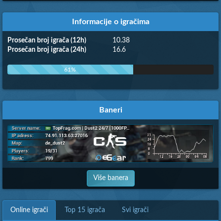
Informacije o igračima
Prosečan broj igrača (12h)
10.38
Prosečan broj igrača (24h)
16.6
61%
Baneri
Više banera
Online igrači
Top 15 igrača
Svi igrači