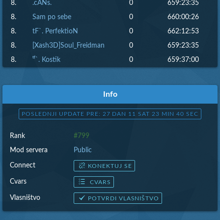
8.
.cANs.
0
659:23:35
8.
Sam po sebe
0
660:00:26
8.
tF`. PerfektioN
0
662:12:53
8.
[Xash3D]Soul_Freidman
0
659:23:35
8.
ᵗᶠ`. Kostik
0
659:37:00
Info
POSLEDNJI UPDATE PRE: 27 DAN 11 SAT 23 MIN 41 SEC
Rank
#799
Mod servera
Public
Connect
KONEKTUJ SE
Cvars
CVARS
Vlasništvo
POTVRDI VLASNIŠTVO