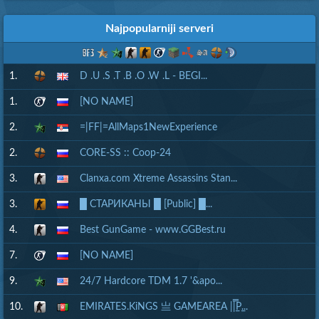
Najpopularniji serveri
1.
D .U .S .T .B .O .W .L - BEGI...
1.
[NO NAME]
2.
=|FF|=AllMaps1NewExperience
2.
CORE-SS :: Coop-24
3.
Clanxa.com Xtreme Assassins Stan...
3.
█ СТАРИКАНЫ █ [Public] █...
4.
Best GunGame - www.GGBest.ru
7.
[NO NAME]
9.
24/7 Hardcore TDM 1.7 '&apo...
10.
EMIRATES.KiNGS 亗 GAMEAREA ||͇̿P͇...