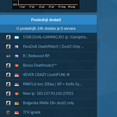
Poslednji dodati
U poslednjih 24h dodato je 0 servera
STAR.DUAL-GAMING.RO @ /Getvipfre...
ParaDoX DeathMatch | Dust2 Only ...
R | Redwood RP
Bosna Deathmatch™
4EVER CRAZY (Just4FUN) ®
PANTLA hns 100aa | XP + Knife Sy...
New ip: 185.137.93.142:27015
Bulgarska Mafia 18+ dust2 only
ТГК igralsk