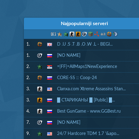
Najpopularniji serveri
1.
D .U .S .T .B .O .W .L - BEGI...
1.
[NO NAME]
2.
=|FF|=AllMaps1NewExperience
2.
CORE-SS :: Coop-24
3.
Clanxa.com Xtreme Assassins Stan...
3.
█ СТАРИКАНЫ █ [Public] █...
4.
Best GunGame - www.GGBest.ru
7.
[NO NAME]
9.
24/7 Hardcore TDM 1.7 '&apo...