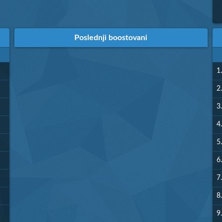
Poslednji boostovani
1.
2.
3.
4.
5.
6.
7.
8.
9.