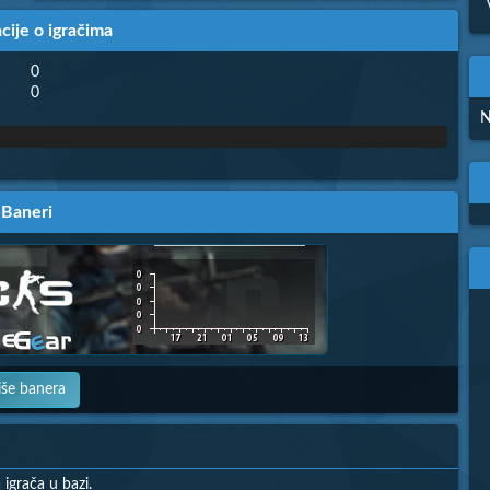
cije o igračima
0
0
N
Baneri
iše banera
igrača u bazi.