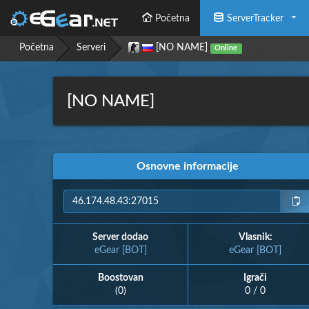
Početna
ServerTracker
Početna
Serveri
[NO NAME]
Online
[NO NAME]
Osnovne informacije
Server dodao
Vlasnik:
eGear [BOT]
eGear [BOT]
Boostovan
Igrači
(0)
0 / 0