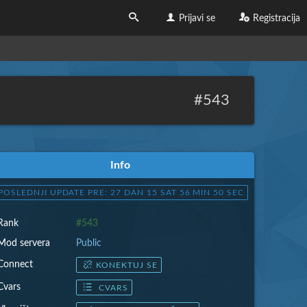
Prijavi se
Registracija
#543
Info
POSLEDNJI UPDATE PRE: 27 DAN 15 SAT 56 MIN 52 SEC
Rank
#543
Mod servera
Public
Connect
KONEKTUJ SE
Cvars
CVARS