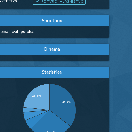
Vlasništvo
POTVRDI VLASNIŠTVO
Shoutbox
ema novih poruka.
O nama
Statistika
23.2%
35.4%
27.3%