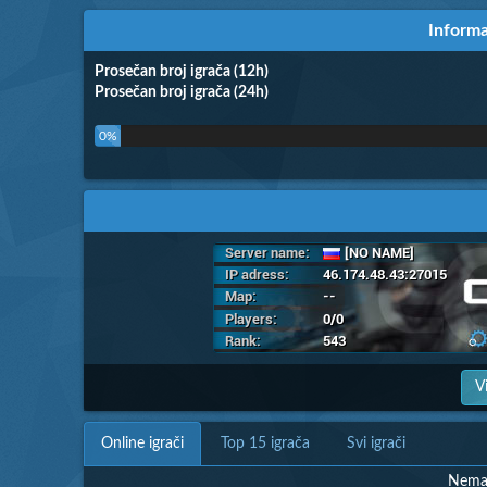
Informa
Prosečan broj igrača (12h)
Prosečan broj igrača (24h)
0%
V
Online igrači
Top 15 igrača
Svi igrači
Nema 