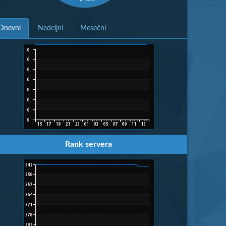
Dnevni
Nedeljni
Mesečni
Rank servera