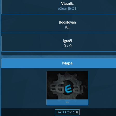
Vlasnik:
eGear [BOT]
Boostovan
(0)
Igrači
0 / 0
Mapa
--
PROMENI