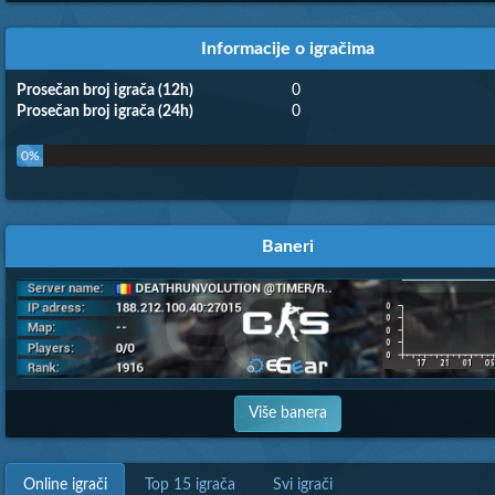
Informacije o igračima
Prosečan broj igrača (12h)
0
Prosečan broj igrača (24h)
0
0%
Baneri
Više banera
Online igrači
Top 15 igrača
Svi igrači