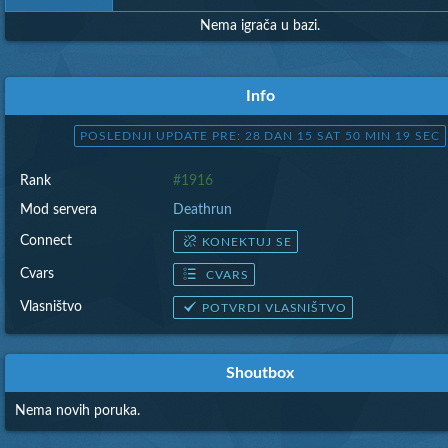
Nema igrača u bazi.
Info
POSLEDNJI UPDATE PRE: 28 DAN 15 SAT 50 MIN 20 SEC
Rank
#1916
Mod servera
Deathrun
Connect
KONEKTUJ SE
Cvars
CVARS
Vlasništvo
POTVRDI VLASNIŠTVO
Shoutbox
Nema novih poruka.