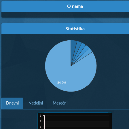
O nama
Statistika
84.2%
Dnevni
Nedeljni
Mesečni