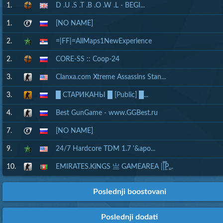
1.
D .U .S .T .B .O .W .L - BEGI...
1.
[NO NAME]
2.
=|FF|=AllMaps1NewExperience
2.
CORE-SS :: Coop-24
3.
Clanxa.com Xtreme Assassins Stan...
3.
█ СТАРИКАНЫ █ [Public] █...
4.
Best GunGame - www.GGBest.ru
7.
[NO NAME]
9.
24/7 Hardcore TDM 1.7 '&apo...
10.
EMIRATES.KiNGS 亗 GAMEAREA ||͇̿P͇...
Poslednji boostovani
Poslednji dodati