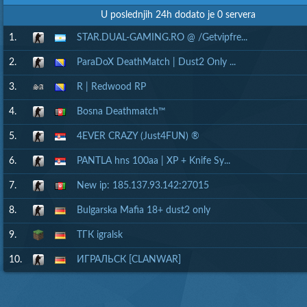
U poslednjih 24h dodato je 0 servera
1.
STAR.DUAL-GAMING.RO @ /Getvipfre...
2.
ParaDoX DeathMatch | Dust2 Only ...
3.
R | Redwood RP
4.
Bosna Deathmatch™
5.
4EVER CRAZY (Just4FUN) ®
6.
PANTLA hns 100aa | XP + Knife Sy...
7.
New ip: 185.137.93.142:27015
8.
Bulgarska Mafia 18+ dust2 only
9.
ТГК igralsk
10.
ИГРАЛЬСК [CLANWAR]