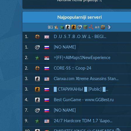
Korisnik nema prijatelje :(
Najpopularniji serveri
1.
D .U .S .T .B .O .W .L - BEGI...
1.
[NO NAME]
2.
=|FF|=AllMaps1NewExperience
2.
CORE-SS :: Coop-24
3.
Clanxa.com Xtreme Assassins Stan...
3.
█ СТАРИКАНЫ █ [Public] █...
4.
Best GunGame - www.GGBest.ru
7.
[NO NAME]
9.
24/7 Hardcore TDM 1.7 '&apo...