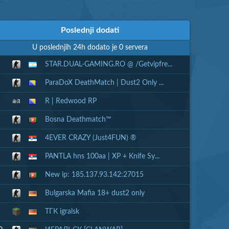
Poslednji dodati
U poslednjih 24h dodato je 0 servera
STAR.DUAL-GAMING.RO @ /Getvipfre...
ParaDoX DeathMatch | Dust2 Only ...
R | Redwood RP
Bosna Deathmatch™
4EVER CRAZY (Just4FUN) ®
PANTLA hns 100aa | XP + Knife Sy...
New ip: 185.137.93.142:27015
Bulgarska Mafia 18+ dust2 only
ТГК igralsk