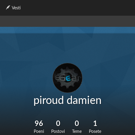
Vesti
piroud damien
96
0
0
1
Poeni
Postovi
Teme
Posete