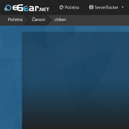
Početna
ServerTracker
Početna
Članovi
chiken