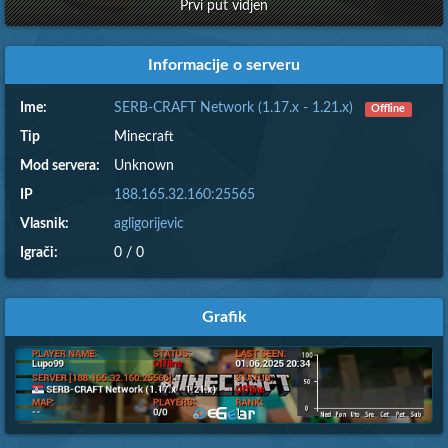
Prvi put vidjen
Informacije o serveru
Ime:
SERB-CRAFT Network (1.17.x - 1.21.x)
Offline
Tip
Minecraft
Mod servera:
Unknown
IP
188.165.32.160:25565
Vlasnik:
agligorijevic
Igrači:
0 / 0
Grafik