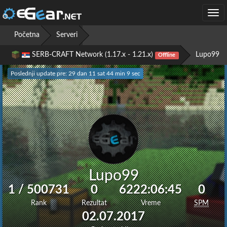
Togg
navi
Početna
Serveri
SERB-CRAFT Network (1.17.x - 1.21.x)
Lupo99
Offline
Poslednji update pre: 29 dan 11 sat 44 min 10 sec
Lupo99
1 / 500731
0
6222:06:45
0
Rank
Rezultat
Vreme
SPM
02.07.2017