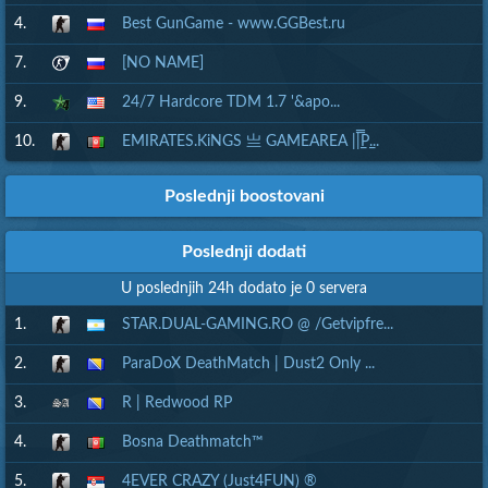
4.
Best GunGame - www.GGBest.ru
7.
[NO NAME]
9.
24/7 Hardcore TDM 1.7 '&apo...
10.
EMIRATES.KiNGS 亗 GAMEAREA ||͇̿P͇...
Poslednji boostovani
Poslednji dodati
U poslednjih 24h dodato je 0 servera
1.
STAR.DUAL-GAMING.RO @ /Getvipfre...
2.
ParaDoX DeathMatch | Dust2 Only ...
3.
R | Redwood RP
4.
Bosna Deathmatch™
5.
4EVER CRAZY (Just4FUN) ®