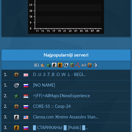
Najpopularniji serveri
1.
D .U .S .T .B .O .W .L - BEGI...
1.
[NO NAME]
2.
=|FF|=AllMaps1NewExperience
2.
CORE-SS :: Coop-24
3.
Clanxa.com Xtreme Assassins Stan...
3.
█ СТАРИКАНЫ █ [Public] █...