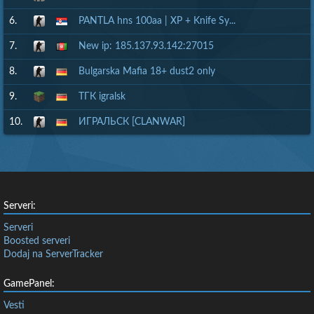
6.
PANTLA hns 100aa | XP + Knife Sy...
7.
New ip: 185.137.93.142:27015
8.
Bulgarska Mafia 18+ dust2 only
9.
ТГК igralsk
10.
ИГРАЛЬСК [CLANWAR]
Serveri:
Serveri
Boosted serveri
Dodaj na ServerTracker
GamePanel:
Vesti