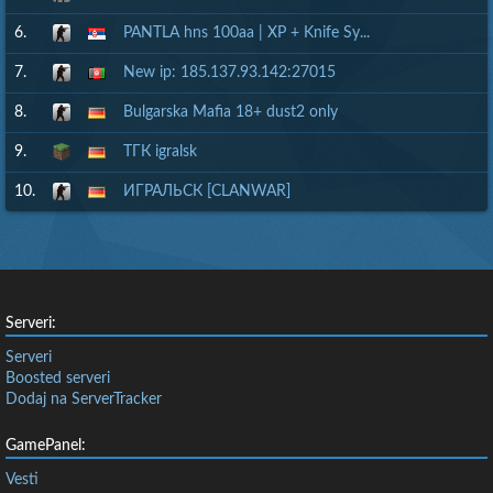
6.
PANTLA hns 100aa | XP + Knife Sy...
7.
New ip: 185.137.93.142:27015
8.
Bulgarska Mafia 18+ dust2 only
9.
ТГК igralsk
10.
ИГРАЛЬСК [CLANWAR]
Serveri:
Serveri
Boosted serveri
Dodaj na ServerTracker
GamePanel:
Vesti