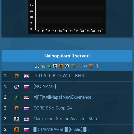
Najpopularniji serveri
1.
D .U .S .T .B .O .W .L - BEGI...
1.
[NO NAME]
2.
=|FF|=AllMaps1NewExperience
2.
CORE-SS :: Coop-24
3.
Clanxa.com Xtreme Assassins Stan...
3.
█ СТАРИКАНЫ █ [Public] █...