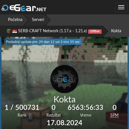
Togg
navi
Početna
Serveri
SERB-CRAFT Network (1.17.x - 1.21.x)
Kokta
Offline
Poslednji update pre: 29 dan 12 sat 3 min 56 sec
Kokta
1 / 500731
0
6563:56:33
0
Rank
Rezultat
Vreme
SPM
17.08.2024