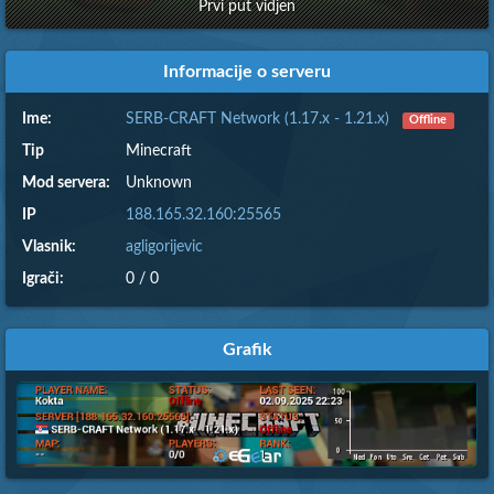
Prvi put vidjen
Informacije o serveru
Ime:
SERB-CRAFT Network (1.17.x - 1.21.x)
Offline
Tip
Minecraft
Mod servera:
Unknown
IP
188.165.32.160:25565
Vlasnik:
agligorijevic
Igrači:
0 / 0
Grafik