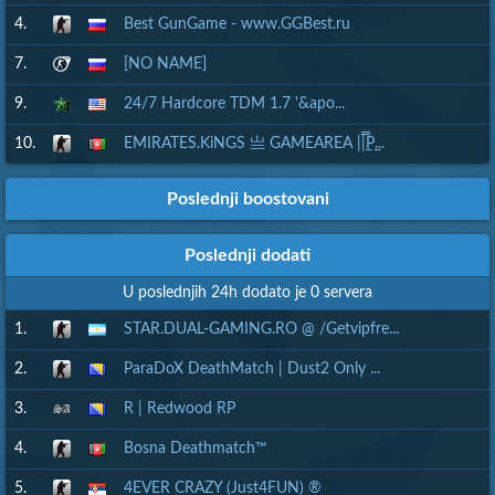
4.
Best GunGame - www.GGBest.ru
7.
[NO NAME]
9.
24/7 Hardcore TDM 1.7 '&apo...
10.
EMIRATES.KiNGS 亗 GAMEAREA ||͇̿P͇...
Poslednji boostovani
Poslednji dodati
U poslednjih 24h dodato je 0 servera
1.
STAR.DUAL-GAMING.RO @ /Getvipfre...
2.
ParaDoX DeathMatch | Dust2 Only ...
3.
R | Redwood RP
4.
Bosna Deathmatch™
5.
4EVER CRAZY (Just4FUN) ®