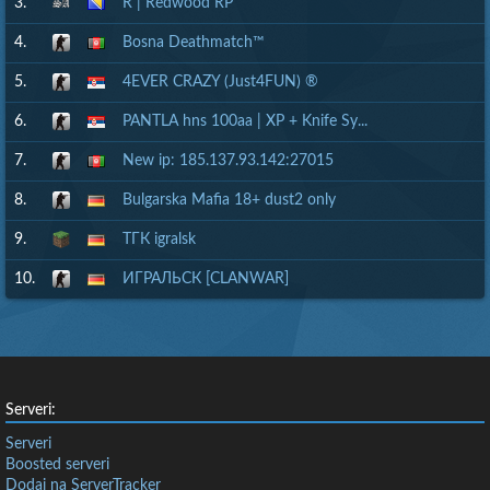
3.
R | Redwood RP
4.
Bosna Deathmatch™
5.
4EVER CRAZY (Just4FUN) ®
6.
PANTLA hns 100aa | XP + Knife Sy...
7.
New ip: 185.137.93.142:27015
8.
Bulgarska Mafia 18+ dust2 only
9.
ТГК igralsk
10.
ИГРАЛЬСК [CLANWAR]
Serveri:
Serveri
Boosted serveri
Dodaj na ServerTracker