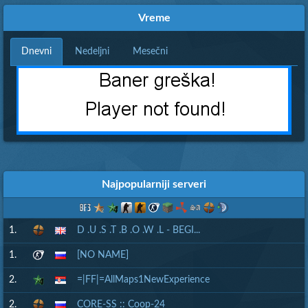
Vreme
Dnevni
Nedeljni
Mesečni
Najpopularniji serveri
1.
D .U .S .T .B .O .W .L - BEGI...
1.
[NO NAME]
2.
=|FF|=AllMaps1NewExperience
2.
CORE-SS :: Coop-24