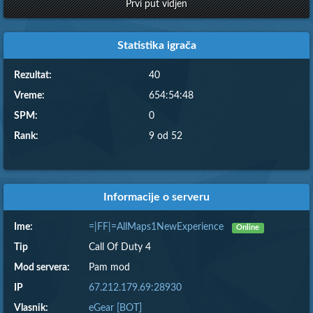
Prvi put vidjen
Statistika igrača
Rezultat:
40
Vreme:
654:54:48
SPM:
0
Rank:
9 od 52
Informacije o serveru
Ime:
=|FF|=AllMaps1NewExperience
Online
Tip
Call Of Duty 4
Mod servera:
Pam mod
IP
67.212.179.69:28930
Vlasnik:
eGear [BOT]