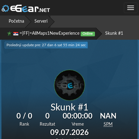
Togg
navi
Početna
Serveri
=|FF|=AllMaps1NewExperience
Skunk #1
Online
Poslednji update pre: 27 dan 6 sat 55 min 24 sec
Skunk #1
0 / 0
0
00:00:00
NAN
Rank
Rezultat
Vreme
SPM
09.07.2026