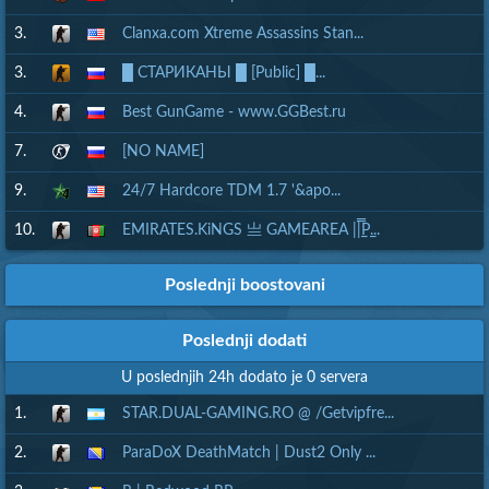
3.
Clanxa.com Xtreme Assassins Stan...
3.
█ СТАРИКАНЫ █ [Public] █...
4.
Best GunGame - www.GGBest.ru
7.
[NO NAME]
9.
24/7 Hardcore TDM 1.7 '&apo...
10.
EMIRATES.KiNGS 亗 GAMEAREA ||͇̿P͇...
Poslednji boostovani
Poslednji dodati
U poslednjih 24h dodato je 0 servera
1.
STAR.DUAL-GAMING.RO @ /Getvipfre...
2.
ParaDoX DeathMatch | Dust2 Only ...