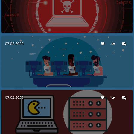
DDoS napadi na gaming servere –
07.02.2025
Kako ih sprečiti?
Više
Kako Odabrati Pravi Hosting za Vaš
07.02.2025
Gaming Server?
Više