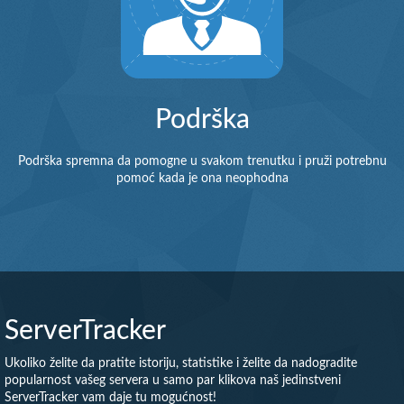
Podrška
Podrška spremna da pomogne u svakom trenutku i pruži potrebnu
pomoć kada je ona neophodna
ServerTracker
Ukoliko želite da pratite istoriju, statistike i želite da nadogradite
popularnost vašeg servera u samo par klikova naš jedinstveni
ServerTracker vam daje tu mogućnost!