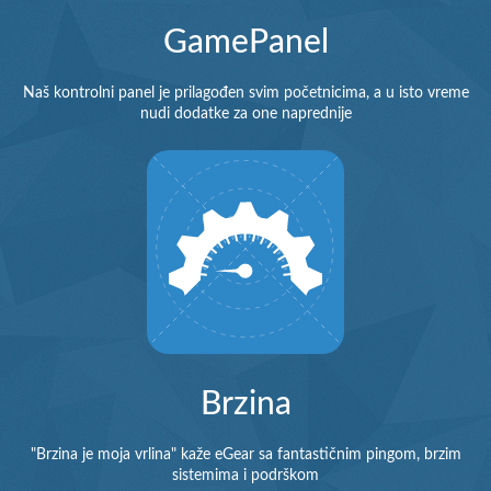
GamePanel
Naš kontrolni panel je prilagođen svim početnicima, a u isto vreme
nudi dodatke za one naprednije
Brzina
"Brzina je moja vrlina" kaže eGear sa fantastičnim pingom, brzim
sistemima i podrškom