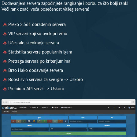
Dodavanjem servera započinjete rangiranje i borbu za što bolji rank!
Veći rank znači veća posećenost Vašeg servera!
Preko 2,561 obrađenih servera
VIP serveri koji su uvek pri vrhu
Učestalo skeniranje servera
Statistika servera popularnih igara
Pretraga servera po kriterijumima
Brzo i lako dodavanje servera
Boost svih servera za sve igre -> Uskoro
Premium API servis -> Uskoro