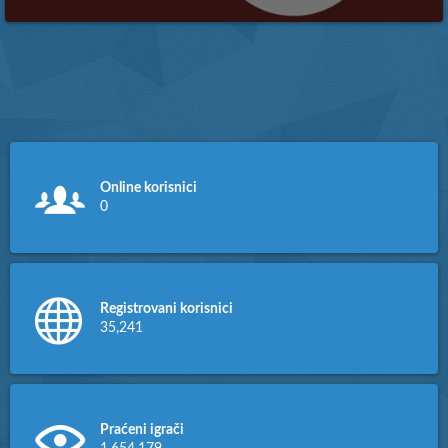
Besplatni vs Plaćeni Gaming
Hosting: Koji Odabrati?
Više
Online korisnici
0
Registrovani korisnici
35,241
Praćeni igrači