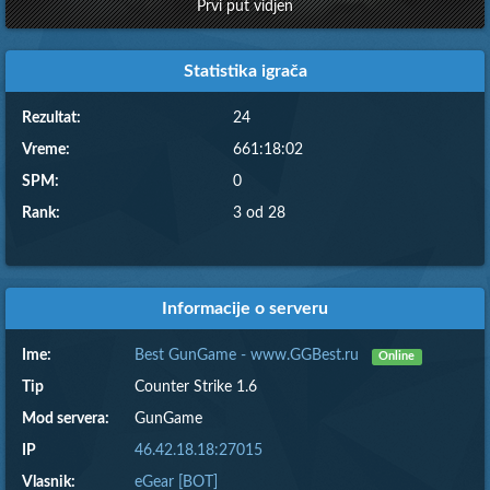
Prvi put vidjen
Statistika igrača
Rezultat:
24
Vreme:
661:18:02
SPM:
0
Rank:
3 od 28
Informacije o serveru
Ime:
Best GunGame - www.GGBest.ru
Online
Tip
Counter Strike 1.6
Mod servera:
GunGame
IP
46.42.18.18:27015
Vlasnik:
eGear [BOT]