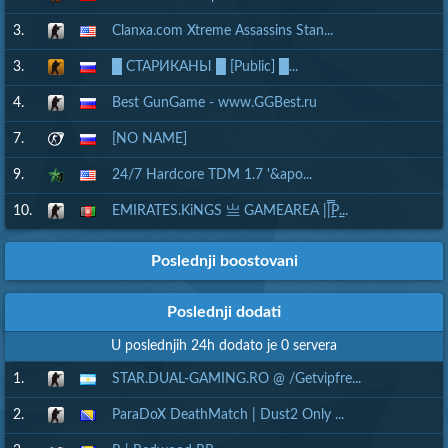
3.
Clanxa.com Xtreme Assassins Stan...
3.
█ СТАРИКАНЫ █ [Public] █...
4.
Best GunGame - www.GGBest.ru
7.
[NO NAME]
9.
24/7 Hardcore TDM 1.7 '&apo...
10.
EMIRATES.KiNGS 亗 GAMEAREA ||͇̿P͇...
Poslednji boostovani
Poslednji dodati
U poslednjih 24h dodato je 0 servera
1.
STAR.DUAL-GAMING.RO @ /Getvipfre...
2.
ParaDoX DeathMatch | Dust2 Only ...