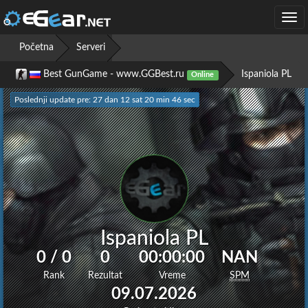
Togg
navi
Početna
Serveri
Best GunGame - www.GGBest.ru
Ispaniola PL
Online
Poslednji update pre: 27 dan 12 sat 20 min 47 sec
Ispaniola PL
0 / 0
0
00:00:00
NAN
Rank
Rezultat
Vreme
SPM
09.07.2026