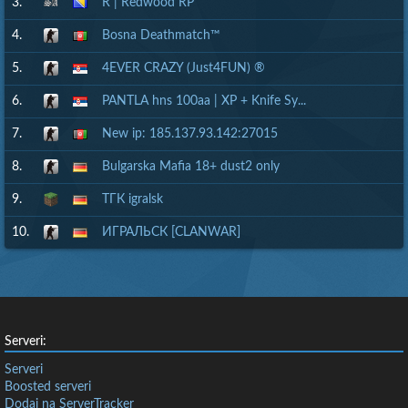
3.
R | Redwood RP
4.
Bosna Deathmatch™
5.
4EVER CRAZY (Just4FUN) ®
6.
PANTLA hns 100aa | XP + Knife Sy...
7.
New ip: 185.137.93.142:27015
8.
Bulgarska Mafia 18+ dust2 only
9.
ТГК igralsk
10.
ИГРАЛЬСК [CLANWAR]
Serveri:
Serveri
Boosted serveri
Dodaj na ServerTracker