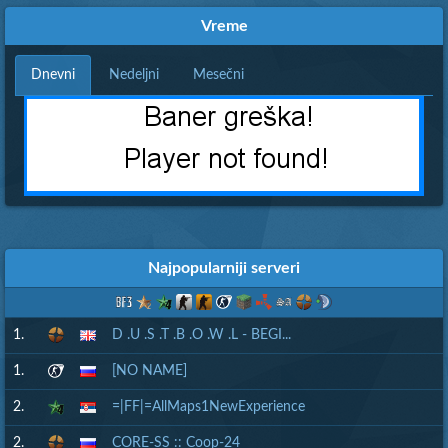
Vreme
Dnevni
Nedeljni
Mesečni
Najpopularniji serveri
1.
D .U .S .T .B .O .W .L - BEGI...
1.
[NO NAME]
2.
=|FF|=AllMaps1NewExperience
2.
CORE-SS :: Coop-24