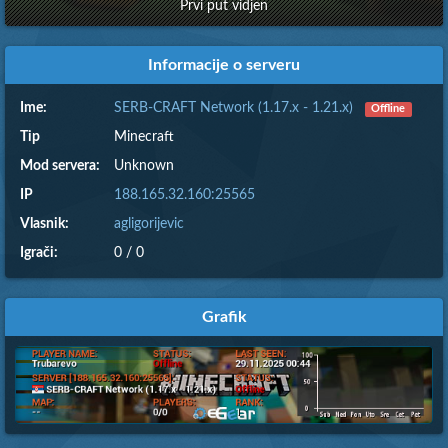
Prvi put vidjen
Informacije o serveru
Ime:
SERB-CRAFT Network (1.17.x - 1.21.x)
Offline
Tip
Minecraft
Mod servera:
Unknown
IP
188.165.32.160:25565
Vlasnik:
agligorijevic
Igrači:
0 / 0
Grafik