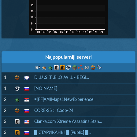
Najpopularniji serveri
1.
D .U .S .T .B .O .W .L - BEGI...
1.
[NO NAME]
2.
=|FF|=AllMaps1NewExperience
2.
CORE-SS :: Coop-24
3.
Clanxa.com Xtreme Assassins Stan...
3.
█ СТАРИКАНЫ █ [Public] █...