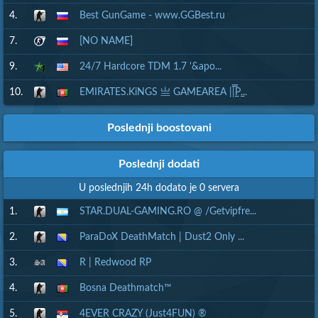
4.
Best GunGame - www.GGBest.ru
7.
[NO NAME]
9.
24/7 Hardcore TDM 1.7 '&apo...
10.
EMIRATES.KiNGS 亗 GAMEAREA ||͇̿P͇...
Poslednji boostovani
Poslednji dodati
U poslednjih 24h dodato je 0 servera
1.
STAR.DUAL-GAMING.RO @ /Getvipfre...
2.
ParaDoX DeathMatch | Dust2 Only ...
3.
R | Redwood RP
4.
Bosna Deathmatch™
5.
4EVER CRAZY (Just4FUN) ®