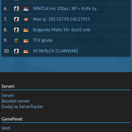
6.
PANTLA hns 100aa | XP + Knife Sy...
7.
New ip: 185.137.93.142:27015
8.
Bulgarska Mafia 18+ dust2 only
9.
ТГК igralsk
10.
ИГРАЛЬСК [CLANWAR]
Serveri:
Serveri
Boosted serveri
Dodaj na ServerTracker
GamePanel:
Vesti