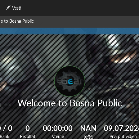
Vesti
 to Bosna Public
Welcome to Bosna Public
 / 0
0
00:00:00
NAN
09.07.202
Rank
Rezultat
Vreme
SPM
Prvi put vidjen