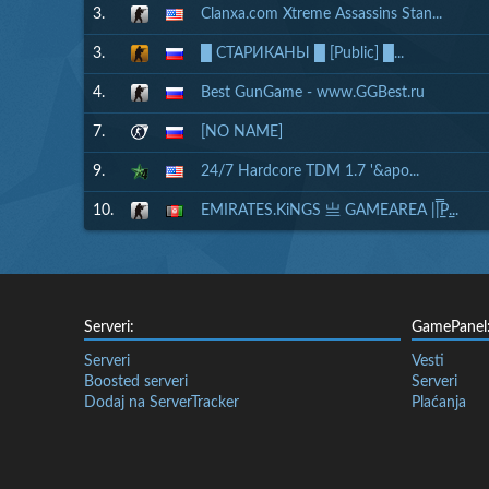
3.
Clanxa.com Xtreme Assassins Stan...
3.
█ СТАРИКАНЫ █ [Public] █...
4.
Best GunGame - www.GGBest.ru
7.
[NO NAME]
9.
24/7 Hardcore TDM 1.7 '&apo...
10.
EMIRATES.KiNGS 亗 GAMEAREA ||͇̿P͇...
Serveri:
GamePanel
Serveri
Vesti
Boosted serveri
Serveri
Dodaj na ServerTracker
Plaćanja