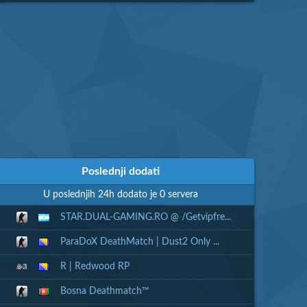
Poslednji dodati
U poslednjih 24h dodato je 0 servera
STAR.DUAL-GAMING.RO @ /Getvipfre...
ParaDoX DeathMatch | Dust2 Only ...
R | Redwood RP
Bosna Deathmatch™