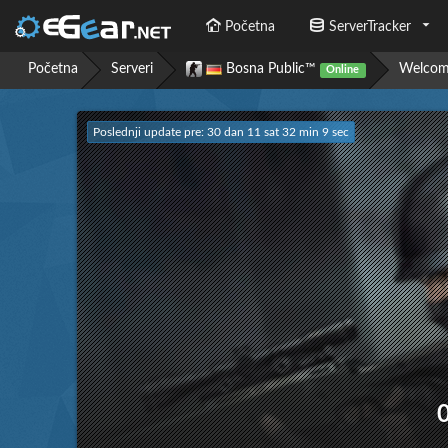
Početna
ServerTracker
Početna
Serveri
Bosna Public™
Welcome
Online
Poslednji update pre: 30 dan 11 sat 32 min 10 sec
0