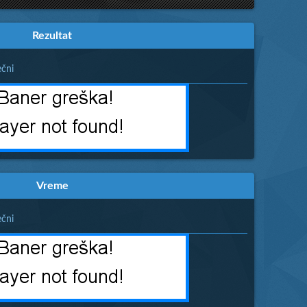
Rezultat
čni
Vreme
čni