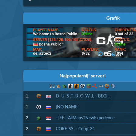
Grafik
Najpopularniji serveri
1.
D .U .S .T .B .O .W .L - BEGI...
1.
[NO NAME]
2.
=|FF|=AllMaps1NewExperience
2.
CORE-SS :: Coop-24