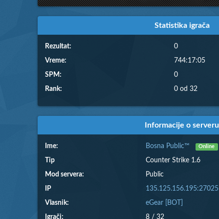
Statistika igrača
Rezultat:
0
Vreme:
744:17:05
SPM:
0
Rank:
0 od 32
Informacije o serveru
Ime:
Bosna Public™
Online
Tip
Counter Strike 1.6
Mod servera:
Public
IP
135.125.156.195:27025
Vlasnik:
eGear [BOT]
Igrači:
8 / 32