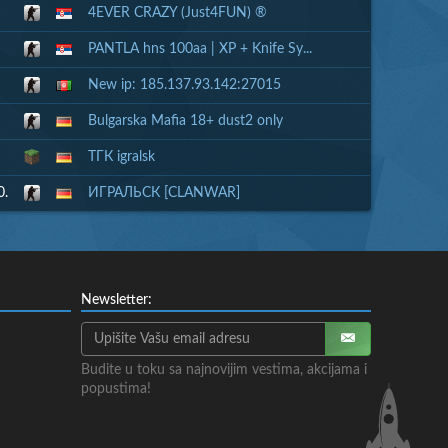
4EVER CRAZY (Just4FUN) ®
PANTLA hns 100aa | XP + Knife Sy...
New ip: 185.137.93.142:27015
Bulgarska Mafia 18+ dust2 only
ТГК igralsk
0.
ИГРАЛЬСК [CLANWAR]
Newsletter:
Budite u toku sa najnovijim vestima, akcijama i
popustima!