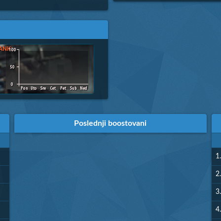
Poslednji boostovani
1.
2.
3.
4.