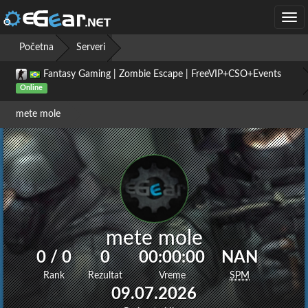
Togg
navi
Početna
Serveri
Fantasy Gaming | Zombie Escape | FreeVIP+CSO+Events
Online
Poslednji update pre: 30 dan 13 sat 34 min 11 sec
mete mole
mete mole
0 / 0
0
00:00:00
NAN
Rank
Rezultat
Vreme
SPM
09.07.2026