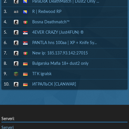
2.
ParaDoX DeathMatch | Dust2 Only ...
3.
R | Redwood RP
4.
Bosna Deathmatch™
5.
4EVER CRAZY (Just4FUN) ®
6.
PANTLA hns 100aa | XP + Knife Sy...
7.
New ip: 185.137.93.142:27015
8.
Bulgarska Mafia 18+ dust2 only
9.
ТГК igralsk
10.
ИГРАЛЬСК [CLANWAR]
Serveri:
Serveri