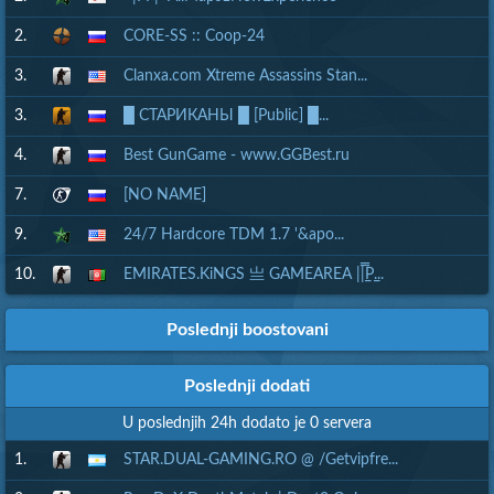
2.
CORE-SS :: Coop-24
3.
Clanxa.com Xtreme Assassins Stan...
3.
█ СТАРИКАНЫ █ [Public] █...
4.
Best GunGame - www.GGBest.ru
7.
[NO NAME]
9.
24/7 Hardcore TDM 1.7 '&apo...
10.
EMIRATES.KiNGS 亗 GAMEAREA ||͇̿P͇...
Poslednji boostovani
Poslednji dodati
U poslednjih 24h dodato je 0 servera
1.
STAR.DUAL-GAMING.RO @ /Getvipfre...