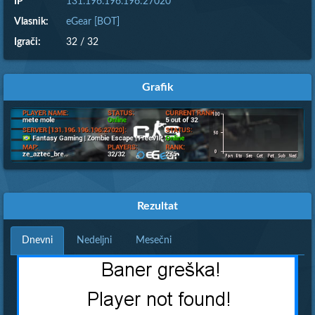
IP
131.196.196.196:27020
Vlasnik:
eGear [BOT]
Igrači:
32 / 32
Grafik
Rezultat
Dnevni
Nedeljni
Mesečni