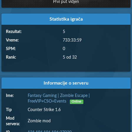
Prvi put vidjen
Statistika igrača
Rezultat:
5
Vreme:
733:33:59
SPM:
0
Rank:
5 od 32
Informacije o serveru
Ime:
Fantasy Gaming | Zombie Escape |
FreeVIP+CSO+Events
Online
Tip
Counter Strike 1.6
Mod
Zombie mod
servera: