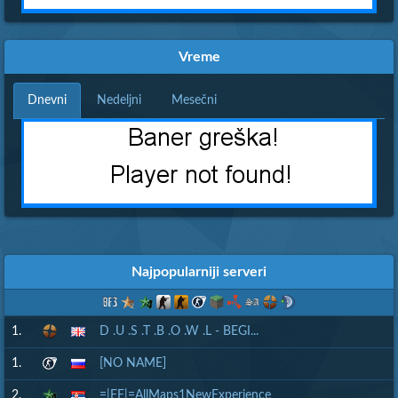
Vreme
Dnevni
Nedeljni
Mesečni
Najpopularniji serveri
1.
D .U .S .T .B .O .W .L - BEGI...
1.
[NO NAME]
2.
=|FF|=AllMaps1NewExperience