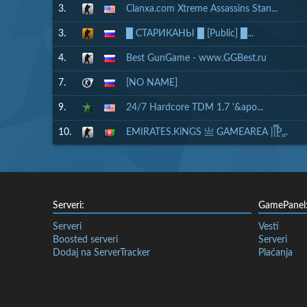
3.
Clanxa.com Xtreme Assassins Stan...
3.
█ СТАРИКАНЫ █ [Public] █...
4.
Best GunGame - www.GGBest.ru
7.
[NO NAME]
9.
24/7 Hardcore TDM 1.7 '&apo...
10.
EMIRATES.KiNGS 亗 GAMEAREA ||͇̿P͇...
Serveri:
GamePanel
Serveri
Vesti
Boosted serveri
Serveri
Dodaj na ServerTracker
Plaćanja