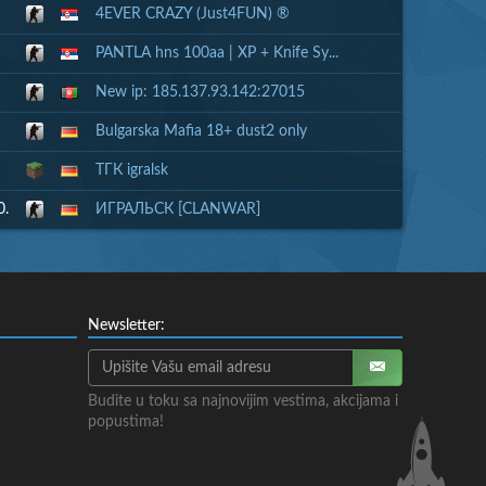
4EVER CRAZY (Just4FUN) ®
PANTLA hns 100aa | XP + Knife Sy...
New ip: 185.137.93.142:27015
Bulgarska Mafia 18+ dust2 only
ТГК igralsk
0.
ИГРАЛЬСК [CLANWAR]
Newsletter:
Budite u toku sa najnovijim vestima, akcijama i
popustima!