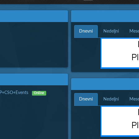
Dnevni
Nedeljni
Mese
VIP+CSO+Events
Online
Dnevni
Nedeljni
Mese