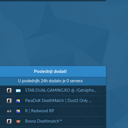
Poslednji dodati
U poslednjih 24h dodato je 0 servera
STAR.DUAL-GAMING.RO @ /Getvipfre...
ParaDoX DeathMatch | Dust2 Only ...
R | Redwood RP
Bosna Deathmatch™