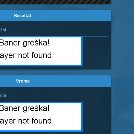
Rezultat
čni
Vreme
čni