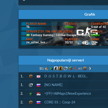
Grafik
Najpopularniji serveri
1.
D .U .S .T .B .O .W .L - BEGI...
1.
[NO NAME]
2.
=|FF|=AllMaps1NewExperience
2.
CORE-SS :: Coop-24