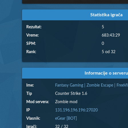
Statistika igrača
Rezultat:
5
Vreme:
683:43:29
SPM:
0
Rank:
5 od 32
Informacije o serveru
Ime:
Fantasy Gaming | Zombie Escape | Free
Tip
Counter Strike 1.6
Mod servera:
Zombie mod
IP
131.196.196.196:27020
Vlasnik:
eGear [BOT]
Igrači:
32 / 32