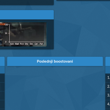
Poslednji boostovani
1.
2.
3.
4.