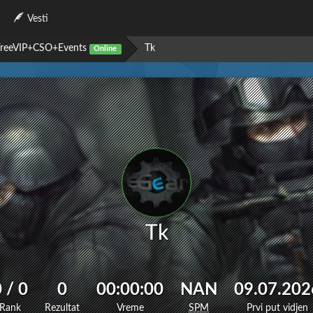
Vesti
 FreeVIP+CSO+Events
Tk
Online
Tk
 / 0
0
00:00:00
NAN
09.07.202
Rank
Rezultat
Vreme
SPM
Prvi put vidjen