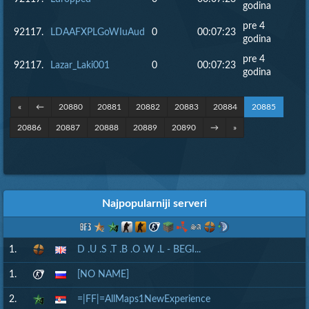
godina
pre 4
92117.
LDAAFXPLGoWIuAud
0
00:07:23
godina
pre 4
92117.
Lazar_Laki001
0
00:07:23
godina
«
←
20880
20881
20882
20883
20884
20885
20886
20887
20888
20889
20890
→
»
Najpopularniji serveri
1.
D .U .S .T .B .O .W .L - BEGI...
1.
[NO NAME]
2.
=|FF|=AllMaps1NewExperience