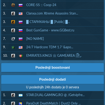
2.
CORE-SS :: Coop-24
3.
Clanxa.com Xtreme Assassins Stan...
3.
█ СТАРИКАНЫ █ [Public] █...
4.
Best GunGame - www.GGBest.ru
7.
[NO NAME]
9.
24/7 Hardcore TDM 1.7 '&apo...
10.
EMIRATES.KiNGS 亗 GAMEAREA ||͇̿P͇...
Poslednji boostovani
Poslednji dodati
U poslednjih 24h dodato je 0 servera
1.
STAR.DUAL-GAMING.RO @ /Getvipfre...
2.
ParaDoX DeathMatch | Dust2 Only ...