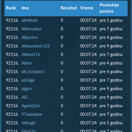
Poslednja
Rank
Ime
Rezultat
Vreme
poseta
92116.
altf4bobi
0
00:07:24
pre 5 godina
92116.
Alternateur
0
00:07:24
pre 7 godina
92116.
Alipasino
0
00:07:24
pre 4 godina
92116.
aleksaslayer123
0
00:07:24
pre 9 godina
92116.
Aleksa216
0
00:07:24
pre 7 godina
92116.
Alamr
0
00:07:24
pre 4 godina
92116.
aki_burazer3
0
00:07:24
pre 4 godina
92116.
akizaga
0
00:07:24
pre 7 godina
92116.
aigars
0
00:07:24
pre 9 godina
92116.
AiG
0
00:07:24
pre 9 godina
92116.
AgentZero
0
00:07:24
pre 7 godina
92116.
97adasdaw
0
00:07:24
pre 7 godina
92116.
666ugh
0
00:07:24
pre 5 godina
92116.
54q67q
0
00:07:24
pre 7 godina