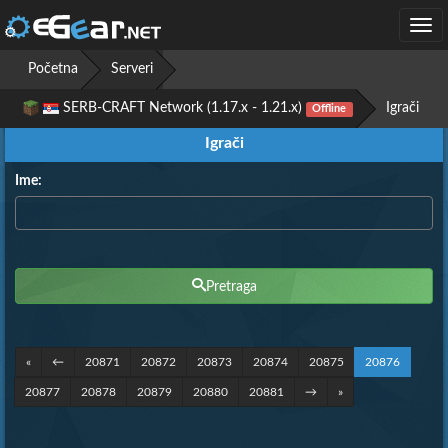
Togg
navi
Početna
Serveri
SERB-CRAFT Network (1.17.x - 1.21.x)
Igrači
Offline
Igrači
Ime:
Pretraga
«
←
20871
20872
20873
20874
20875
20876
20877
20878
20879
20880
20881
→
»