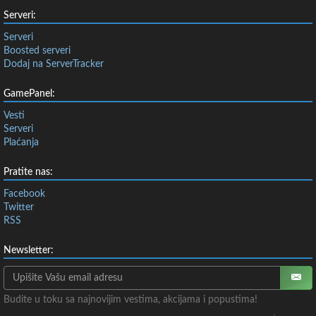
Serveri:
Serveri
Boosted serveri
Dodaj na ServerTracker
GamePanel:
Vesti
Serveri
Plaćanja
Pratite nas:
Facebook
Twitter
RSS
Newsletter:
Budite u toku sa najnovijim vestima, akcijama i popustima!