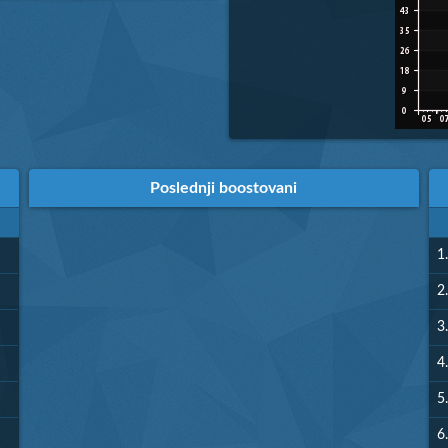
Poslednji boostovani
1.
2.
3.
4.
5.
6.