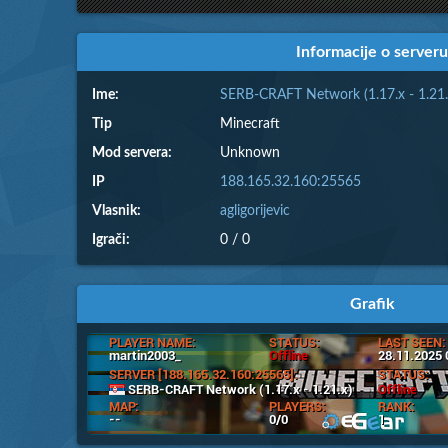
Informacije o serveru
Ime:
SERB-CRAFT Network (1.17.x - 1.21.
Tip
Minecraft
Mod servera:
Unknown
IP
188.165.32.160:25565
Vlasnik:
agligorijevic
Igrači:
0 / 0
Grafik