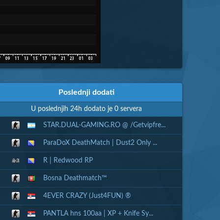
Poslednji dodati
U poslednjih 24h dodato je 0 servera
STAR.DUAL-GAMING.RO @ /Getvipfre...
ParaDoX DeathMatch | Dust2 Only ...
R | Redwood RP
Bosna Deathmatch™
4EVER CRAZY (Just4FUN) ®
PANTLA hns 100aa | XP + Knife Sy...