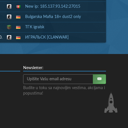
New ip: 185.137.93.142:27015
Bulgarska Mafia 18+ dust2 only
ТГК igralsk
0.
ИГРАЛЬСК [CLANWAR]
Newsletter:
Budite u toku sa najnovijim vestima, akcijama i
popustima!