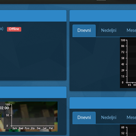
x)
Offline
Dnevni
Nedeljni
Mese
Dnevni
Nedeljni
Mese