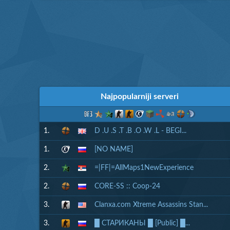
Najpopularniji serveri
1.
D .U .S .T .B .O .W .L - BEGI...
1.
[NO NAME]
2.
=|FF|=AllMaps1NewExperience
2.
CORE-SS :: Coop-24
3.
Clanxa.com Xtreme Assassins Stan...
3.
█ СТАРИКАНЫ █ [Public] █...