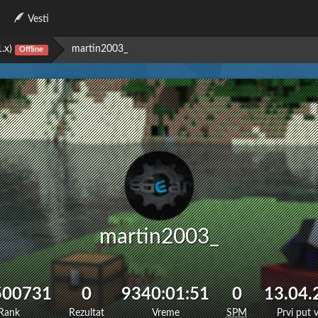
Vesti
1.x)
martin2003_
Offline
martin2003_
 500731
0
9340:01:51
0
13.04.
Rank
Rezultat
Vreme
SPM
Prvi put 