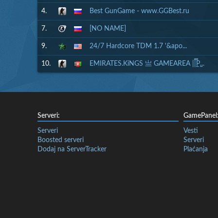
4.
Best GunGame - www.GGBest.ru
7.
[NO NAME]
9.
24/7 Hardcore TDM 1.7 '&apo...
10.
EMIRATES.KiNGS 亗 GAMEAREA ||͇̿P͇...
Serveri:
GamePanel
Serveri
Vesti
Boosted serveri
Serveri
Dodaj na ServerTracker
Plaćanja