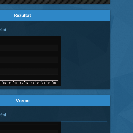
Rezultat
čni
Vreme
čni